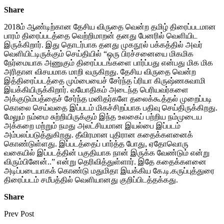
Share
2018ம் ஆண்டிற்கான தேசிய விருதை வென்ற தமிழ் திரைப்படமான
பாரம் திரைப்படத்தை வெற்றிமாறன் தனது பேனரில் வெளியிட
இருக்கிறார். இது தொடர்பாக தனது முகநூல் பக்கத்தில் அவர்
வெளியிட்டிருக்கும் செய்தியில் “ஒரு பிரச்சனையை மிகமிக
நேர்மையாக அணுகும் திரைப்படங்களை பார்ப்பது என்பது மிக மிக
அரிதான விசயமாக மாறி வருகிறது. தேசிய விருதை வென்ற
இத்திரைப்படத்தை மும்பையைச் சேர்ந்த ப்ரியா கிருஷ்ணசுவாமி
இயக்கியிருக்கிறார். வயோதிகம் அடைந்த பெரியவர்களை
அக்குடும்பத்தைச் சேர்ந்த மனிதர்களே தலைக்கூத்தல் முறைப்படி
கொலை செய்வதை இப்படம் மிகச்சிறப்பாக பதிவு செய்திருக்கிறது.
மேலும் நம்மை சுற்றியிருக்கும் இந்த உலகைப் பற்றிய நம்முடைய
அக்கறை மற்றும் நமது அலட்சியமான இயல்பை இப்படம்
அம்பலப்படுத்துகிறது. தீவிரமான புதிரான கதைக்களனைக்
கொண்டுள்ளது. இப்படத்தைப் பார்த்த போது, ஏதோவொரு
வகையில் இப்படத்தின் பகுதியாக நான் இருக்க வேண்டும் என்று
விரும்பினேன்..” என்று தெரிவித்துள்ளார். இதே கதைக்களனை
அடிப்படையாகக் கொண்டு மதுமிதா இயக்கிய கே.டி.கருப்புத்துரை
திரைப்படம் சமீபத்தில் வெளியானது குறிப்பிடத்தக்கது.
Share
Prev Post