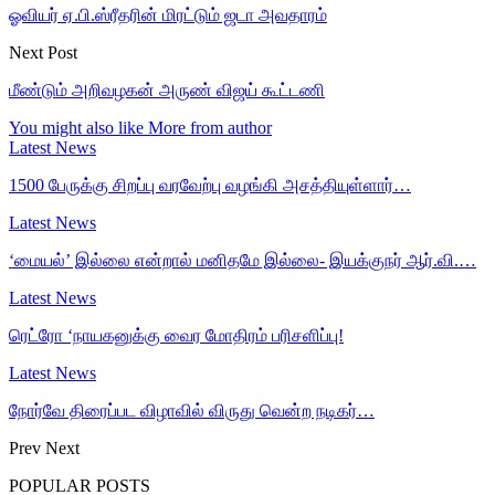
ஓவியர் ஏ.பி.ஸ்ரீதரின் மிரட்டும் ஜடா அவதாரம்
Next Post
மீண்டும் அறிவழகன் அருண் விஜய் கூட்டணி
You might also like
More from author
Latest News
1500 பேருக்கு சிறப்பு வரவேற்பு வழங்கி அசத்தியுள்ளார்…
Latest News
‘மையல்’ இல்லை என்றால் மனிதமே இல்லை- இயக்குநர் ஆர்.வி.…
Latest News
ரெட்ரோ ‘நாயகனுக்கு வைர மோதிரம் பரிசளிப்பு!
Latest News
நோர்வே திரைப்பட விழாவில் விருது வென்ற நடிகர்…
Prev
Next
POPULAR POSTS