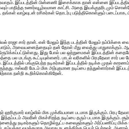
வாதம். இப்படத்தின் பின்னணி இசைக்காக தான் என்னை இப்படத்தில் தேர
வும் பாதித்த உணர்வுபூர்வமான காட்சி. அதை இயக்குநரிடமும் சொன்னேன்
. தங்கள் வாழ்வுடன் ரசிகர்கள் தொடர்பு படுத்திகொள்ளும் படைப்பாக,
ேல் ராஜா சார் தான். என் மேலும் இந்த படத்தின் மேலும் நம்பிக்கை 
ை போடும், அவையனைத்தையும் தன் தோள் மீது வைத்து பாதுகாக்கும். ஆல
 நிரூபிக்கப்பட்டுள்ளது. இது போல் பல ஒற்றுமைகள் இப்படத்தின் கத
்தை பல மடங்கு கூட்டியுள்ளனர். பாடல் வரிகளில் பிரபுதேவா சார் ப
 இப்படத்தில் பங்குபெற்ற நடிகர்கள் இப்படத்தில் நடிக்க முதல் கார
்தது. ஈஸ்வரி மேடம் மிக அற்புதமான நடிப்பை தந்துள்ளார்கள் இப்படத
ாவிற்காக நன்றி கூறிக்கொள்கிறேன்.
் ஹரிகுமார் வாழ்வில் மிக முக்கியமான படமாக இருக்கும். பிரபு தேவா ச
இந்தப்படம் அவரின் மிகச்சிறந்த நடிப்பை தரும் படமாக இருக்கும். சூர்
அனைத்து நடிகர்களும் தொழில்நுட்ப கலைஞர்களும் அர்ப்பணிப்பு மிக்க
ும். சம்யுக்தா வழக்கமாக அவரது நடனத்திற்கு பெயர் பெற்றவர். ஆ