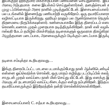
இயக்குநர் ஹரிகுமார் மிகச்சிறப்பான பணியினை செய்துள்ளார். இய
அளவு அற்புதமாக கலை இயக்கம் செய்துள்ளார்கள். தனஞ்செயன் சார
முழு டப்பிங்கையும் அரை நாளில் முடித்துவிட்டேன். இசையமைப்பாளர
பல படங்களில் இணைந்து பணியாற்றி வருகிறோம். ஒரு தயாரிப்பாளராக
வழிகாட்டியாக இருக்கிறது. ஹரியும் நானும் பல ஆண்டுகளாக நெருங்
திறமையை நிரூபிக்கவுள்ளார். உண்மையாகவே இந்த திரைப்படம் எனக
கொண்டவனாக முதல் முறையாக நடித்திருக்கிறேன். நான் என் வழக்க
ஈஸ்வரி மேடம் தமிழில் மிகச்சிறந்த நடிகைகளுல் ஒருவராக திகழ்கிறார
அழுத்தமான படைப்பாக, அனைவருக்கும் பிடிக்கும் படைப்பாக இருக்கு
நடிகை சம்யுக்தா கூறியதாவது…
இங்கு திரையிடப்பட்ட பாடலை படமாக்கும்போது நான் ஆக்ஸிடெண்டில் 
என்னை ஓய்வெடுக்க சொல்லி, ஒரு மாதம் கழித்து படப்பிடிப்பில் கலந
சாருடன் முதல் வாய்ப்பை நான் மிஸ் செய்து விட்டேன். இது எனக்கு
அவருடன் நடனமாடும் வாய்ப்பு கிடைக்கும் என்று நம்புகிறேன். இந்த
தயாரிப்பாளருக்கும் இந்நேரத்தில் நன்றி சொல்லிக்கொள்கிறேன்.
இசையமைப்பாளர் C. சத்யா கூறியதாவது…