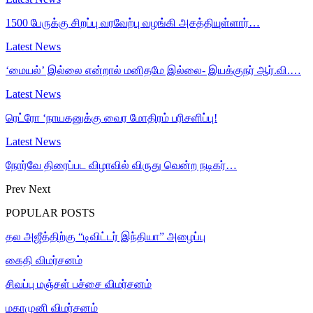
1500 பேருக்கு சிறப்பு வரவேற்பு வழங்கி அசத்தியுள்ளார்…
Latest News
‘மையல்’ இல்லை என்றால் மனிதமே இல்லை- இயக்குநர் ஆர்.வி.…
Latest News
ரெட்ரோ ‘நாயகனுக்கு வைர மோதிரம் பரிசளிப்பு!
Latest News
நோர்வே திரைப்பட விழாவில் விருது வென்ற நடிகர்…
Prev
Next
POPULAR POSTS
தல அஜீத்திற்கு “டிவிட்டர் இந்தியா” அழைப்பு
கைதி விமர்சனம்
சிவப்பு மஞ்சள் பச்சை விமர்சனம்
மகாமுனி விமர்சனம்