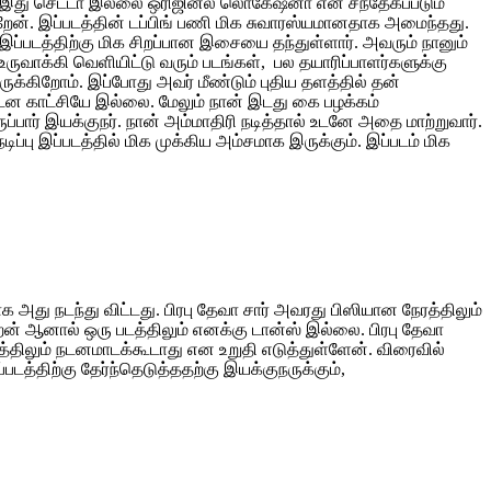
கள் இது செட்டா இல்லை ஒரிஜினல் லொகேஷனா என சந்தேகப்படும்
ன். இப்படத்தின் டப்பிங் பணி மிக சுவாரஸ்யமானதாக அமைந்தது.
 இப்படத்திற்கு மிக சிறப்பான இசையை தந்துள்ளார். அவரும் நானும்
ருவாக்கி வெளியிட்டு வரும் படங்கள், பல தயாரிப்பாளர்களுக்கு
க்கிறோம். இப்போது அவர் மீண்டும் புதிய தளத்தில் தன்
டன காட்சியே இல்லை. மேலும் நான் இடது கை பழக்கம்
் இயக்குநர். நான் அம்மாதிரி நடித்தால் உடனே அதை மாற்றுவார்.
ப்பு இப்படத்தில் மிக முக்கிய அம்சமாக இருக்கும். இப்படம் மிக
அது நடந்து விட்டது. பிரபு தேவா சார் அவரது பிஸியான நேரத்திலும்
றேன் ஆனால் ஒரு படத்திலும் எனக்கு டான்ஸ் இல்லை. பிரபு தேவா
டத்திலும் நடனமாடக்கூடாது என உறுதி எடுத்துள்ளேன். விரைவில்
டத்திற்கு தேர்ந்தெடுத்ததற்கு இயக்குநருக்கும்,