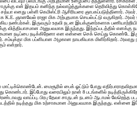
ல்பை விடவும் பலமடங்கு அற்புதமான உழைப்பை தந்துள்ளார். ரசிகர்
ுக்கு என் இதயம் கனிந்த நல்வாழ்த்துக்களை தெரிவித்து கொள்கிறே
் சத்யா எனது பள்ளி கெமிஸ்ட்ரி ஆசிரியரை ஞாபகப்படுத்தினார். அவர்
 K.E. ஞானவேல் ராஜா மிக அற்புதமாக செயல்பட்டு வருகிறார். அவர் உ
கிய நண்பர்கள். இருவரும் உதவி நடன இயக்குனர்களாக பணியாற்றியிரு
்கு வித்தியாசமான அனுபவமாக இருந்தது. இந்தப்படத்தில் எனக்கு ந
மான நடிப்பை நடிக்கிறேனா என என்னை செக் செய்து கொண்டே இருப்பார
். சம்யுக்தா மிக பப்ளியான அழகான நாயகியாக மிளிர்கிறார். அவரது நடி
ம் என்றார்.
மாட்டிக்கொண்டேன். மைசூரில் பைக் ஓட்டும் போது எதிர்பாராதவிதமாக 
்து கொண்டார். இப்போது வரையிலும் நான் 8 படங்களில் நடித்திருக்கி
 இரண்டாவது வாய்ப்பு. பிரபு தேவா சாருடன் நடனம் ஆடாமல் வேறெந்த ப
ப்படத்தில் நடித்தது மிக உற்சாகமான அனுபவமாக இருந்தது. என்னை இப்ப