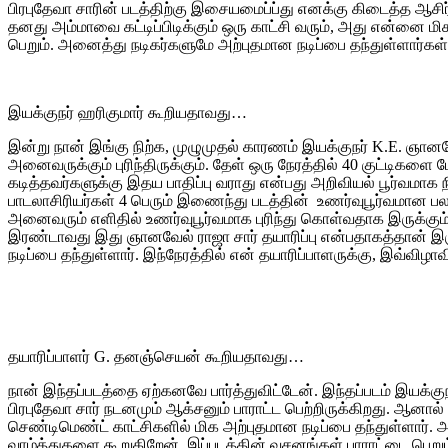
பிரபுதேவா சாரின் படத்திற்கு இசையமைப்ப்து எனக்கு கிடைத்த ஆசிர்
தனது அம்மாவை கட்டிப்பிடிக்கும் ஒரு காட்சி வரும், அது என்னை மிக
பெறும். அனைத்து நடிகர்களுமே அற்புதமான நடிப்பை தந்துள்ளார்கள்
இயக்குநர் ஹரிகுமார் கூறியதாவது…
இன்று நான் இங்கு நிற்க, முழுமுதல் காரணம் இயக்குநர் K.E. ஞானவ
அனைவருக்கும் புரிந்திருக்கும். தேள் ஒரு நேரத்தில் 40 குட்டிகள
கடித்தவர்களுக்கு இதய பாதிப்பு வராது என்பது அறிவியல் பூர்வமாக
பாடலாசிரியர்கள் 4 பெரும் இணைந்து படத்தின் உணர்வுபூர்வமான பலத
அனைவரும் எளிதில் உணர்வுபூர்வமாக புரிந்து கொள்வதாக இருக்கும்.
இரண்டாவது இது ஞானவேல் ராஜா சார் தயாரிப்பு என்பதாகத்தான் இருந
நடிப்பை தந்துள்ளார். இந்நேரத்தில் என் தயாரிப்பாளருக்கு, இவ்விழ
தயாரிப்பாளர் G. தனஞ்செயன் கூறியதாவது…
நான் இந்தப்படத்தை ஏற்கனவே பார்த்துவிட்டேன். இந்தப்படம் இயக்குநர
பிரபுதேவா சார் நடனமும் ஆக்சனும் பாராட்ட பெற்றிருக்கிறது. ஆனால் 
செண்டிமெண்ட் காட்சிகளில் மிக அற்புதமான நடிப்பை தந்துள்ளார். 
வாழ்த்துகளை கூறுகிறேன். இப்படத்தின் வசனங்கள் பாராட்டை பெற