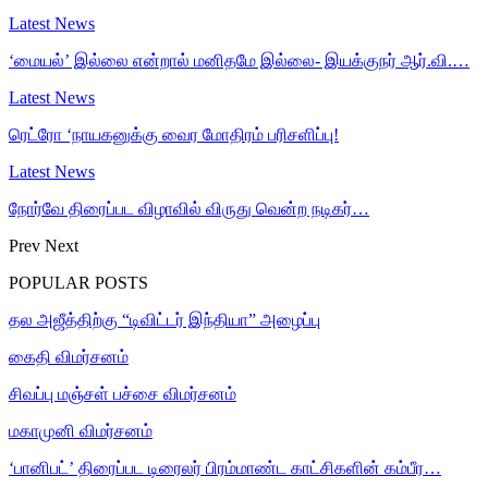
Latest News
‘மையல்’ இல்லை என்றால் மனிதமே இல்லை- இயக்குநர் ஆர்.வி.…
Latest News
ரெட்ரோ ‘நாயகனுக்கு வைர மோதிரம் பரிசளிப்பு!
Latest News
நோர்வே திரைப்பட விழாவில் விருது வென்ற நடிகர்…
Prev
Next
POPULAR POSTS
தல அஜீத்திற்கு “டிவிட்டர் இந்தியா” அழைப்பு
கைதி விமர்சனம்
சிவப்பு மஞ்சள் பச்சை விமர்சனம்
மகாமுனி விமர்சனம்
‘பானிபட்’ திரைப்பட டிரைலர் பிரம்மாண்ட காட்சிகளின் கம்பீர…