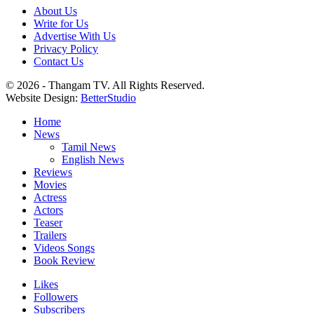
About Us
Write for Us
Advertise With Us
Privacy Policy
Contact Us
© 2026 - Thangam TV. All Rights Reserved.
Website Design:
BetterStudio
Home
News
Tamil News
English News
Reviews
Movies
Actress
Actors
Teaser
Trailers
Videos Songs
Book Review
Likes
Followers
Subscribers