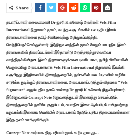
Share
தயாரிப்பாளர் கலைமாமணி Dr ஐசரி K கணேஷ் அவர்கள் Vels Film
International நிறுவனம் மூலம், கடந்த வருடங்களில் பல புதிய இளம்
திறமையாளர்களை தமிழ் சினிமாவுக்கு அறிமுகப்படுத்தி,
வெற்றிபெறச்செய்துள்ளார். இந்நிறுவனத்தின் மூலம் மேலும் பல புதிய இளம்
திறமைகளின் திரைப்படங்கள் இந்தாண்டு அடுத்தடுத்து வெளிவர
காத்திருக்கின்றன. இளம் திறமைகளுக்கான புகலிடமாக, தமிழ் சினிமாவின்
பெருமைமிகு அடையாளமாக Vels Film International நிறுவனம் இயங்கி
வருகிறது. இந்நிலையில் திரைத்துறையில், தங்களின் படைப்புகளின் வழியே
சாதிக்க துடிக்கும் திறமையாளர்களை, அடையாளப்படுத்தும் விதமாக “Vels
Signature” எனும் புதிய தளமொன்றை Dr ஐசரி K கணேஷ் நிறுவியுள்ளார்.
இந்நிறுவனம் Conzept Note நிறுவனத்துடன் இணைந்து செயல்படும்.
திரைத்துறையில் தனியே குறும்படம், சுயாதீன இசை ஆல்பம், போன்றவற்றை
உருவாக்கி இணைய வெளியில் அடையாளம் தேடும், புதிய திறமையாளர்களை
இந்த தளம் ஊக்குவிக்கும்.
Conzept Note சார்பாக திரு. ஷியாம் ஜாக் கூறியதாவது…