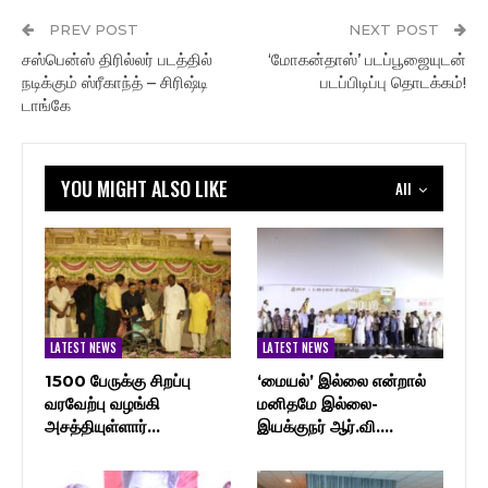
PREV POST
NEXT POST
சஸ்பென்ஸ் திரில்லர் படத்தில்
‘மோகன்தாஸ்’ படப்பூஜையுடன்
நடிக்கும் ஸ்ரீகாந்த் – சிரிஷ்டி
படப்பிடிப்பு தொடக்கம்!
டாங்கே
YOU MIGHT ALSO LIKE
All
LATEST NEWS
LATEST NEWS
1500 பேருக்கு சிறப்பு
‘மையல்’ இல்லை என்றால்
வரவேற்பு வழங்கி
மனிதமே இல்லை-
அசத்தியுள்ளார்…
இயக்குநர் ஆர்.வி.…