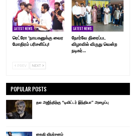
LATEST NEWS
LATEST NEWS
ரெட்ரோ ‘நாயகனுக்கு வைர
நோர்வே திரைப்பட
மோதிரம் பரிசளிப்பு!
விழாவில் விருது வென்ற
நடிகர்…
PREV
NEXT
POPULAR POSTS
தல அஜீத்திற்கு “டிவிட்டர் இந்தியா” அழைப்பு
கைதி விமர்சனம்