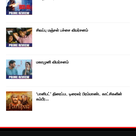
சிவப்பு மஞ்சள் பச்சை விமர்சனம்
மகாமுனி விமர்சனம்
‘பானிபட்’ திரைப்பட டிரைலர் பிரம்மாண்ட காட்சிகளின்
கம்பீர…