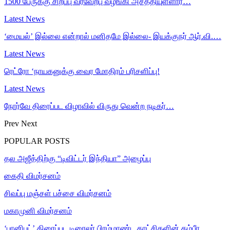
1500 பேருக்கு சிறப்பு வரவேற்பு வழங்கி அசத்தியுள்ளார்…
Latest News
‘மையல்’ இல்லை என்றால் மனிதமே இல்லை- இயக்குநர் ஆர்.வி.…
Latest News
ரெட்ரோ ‘நாயகனுக்கு வைர மோதிரம் பரிசளிப்பு!
Latest News
நோர்வே திரைப்பட விழாவில் விருது வென்ற நடிகர்…
Prev
Next
POPULAR POSTS
தல அஜீத்திற்கு “டிவிட்டர் இந்தியா” அழைப்பு
கைதி விமர்சனம்
சிவப்பு மஞ்சள் பச்சை விமர்சனம்
மகாமுனி விமர்சனம்
‘பானிபட்’ திரைப்பட டிரைலர் பிரம்மாண்ட காட்சிகளின் கம்பீர…