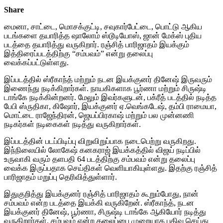
Share
மைனா, சாட்டை, மொசக்குட்டி, சவுகார்பேட்டை, பொட்டு ஆகிய
படங்களை தயாரித்த ஷாலோம் ஸ்டூடியோஸ், ஜான் மேக்ஸ் புதிய
படத்தை தயாரித்து வருகிறார். ரஞ்சித் பாரிஜாதம் இயக்கும்
இத்திரைப்படத்திற்கு “சம்பவம்” என்று தலைப்பு
வைக்கப்பட்டுள்ளது.
இப்படத்தில் ஸ்ரீகாந்த் மற்றும் நடன இயக்குனர் தினேஷ் இருவரும்
இணைந்து நடிக்கிறார்கள். நாயகிகளாக பூர்ணா மற்றும் சிருஷ்டி
டாங்கே நடிக்கின்றனர். மேலும் இவர்களுடன், பக்ரீத் படத்தில் நடித்த
பேபி ஸ்ருதிகா, கிஷோர், இயக்குனர் ஏ.வெங்கடேஷ், தம்பி ராமையா,
மொட்டை ராஜேந்திரன், ஜெயப்பிரகாஷ் மற்றும் பல முன்னணி
நடிகர்கள் நடிகைகள் நடித்து வருகிறார்கள்.
இப்படத்தின் படப்பிடிப்பு விறுவிறுப்பாக நடைபெற்று வருகிறது.
இந்நிலையில் லோகேஷ் கனகராஜ் இயக்கத்தில் விஜய் நடிப்பில்
உருவாகி வரும் தளபதி 64 படத்திற்கு சம்பவம் என்று தலைப்பு
வைக்க இருப்பதாக செய்திகள் வெளியாகியுள்ளது. இதற்கு ரஞ்சித்
பாரிஜாதம் மறுப்பு தெரிவித்துள்ளார்.
இதுகுறித்து இயக்குனர் ரஞ்சித் பாரிஜாதம் கூறும்போது, நான்
சம்பவம் என்ற படத்தை இயக்கி வருகிறேன். ஸ்ரீகாந்த், நடன
இயக்குனர் தினேஷ், பூர்ணா, சிருஷ்டி டாங்கே ஆகியோர் நடித்து
வருகிறார்கள். சம்பவம் என்ற தலைப்பை முறையாக பதிவு செய்து