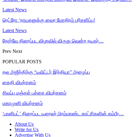
Latest News
ரெட்ரோ ‘நாயகனுக்கு வைர மோதிரம் பரிசளிப்பு!
Latest News
நோர்வே திரைப்பட விழாவில் விருது வென்ற நடிகர்…
Prev
Next
POPULAR POSTS
தல அஜீத்திற்கு “டிவிட்டர் இந்தியா” அழைப்பு
கைதி விமர்சனம்
சிவப்பு மஞ்சள் பச்சை விமர்சனம்
மகாமுனி விமர்சனம்
‘பானிபட்’ திரைப்பட டிரைலர் பிரம்மாண்ட காட்சிகளின் கம்பீர…
About Us
Write for Us
Advertise With Us