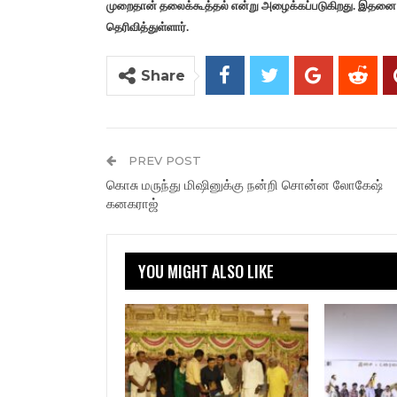
முறைதான் தலைக்கூத்தல் என்று அழைக்கப்படுகிறது. இதனை அ
தெரிவித்துள்ளார்.
Share
PREV POST
கொசு மருந்து மிஷினுக்கு நன்றி சொன்ன லோகேஷ்
கனகராஜ்
YOU MIGHT ALSO LIKE