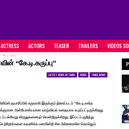
ACTRESS
ACTORS
TEASER
TRAILERS
VIDEOS S
“கே.டி.கருப்பு”
ின் “கே.டி.கருப்பு”
P
LATEST NEWS IN TAMIL
NEWS
TAMIL NEWS
பிலிம்ஸ் தயாரிப்பில் உருவாகி இருக்கும் திரைப்படம் “கே.டி.என்ற
ுவனுக்குமான அன்யோன்யமான வாழ்வியல் கதையாக கூறப்பட்டிருக்கிறது.
ம் பல்வேறு விருதுகளையும் வென்றிருக்கிறது. இப்படம் குறித்து
ிக பெற்றோர்களை கவனிக்க மனமின்றி சில பிள்ளைகளே கொல்லும்