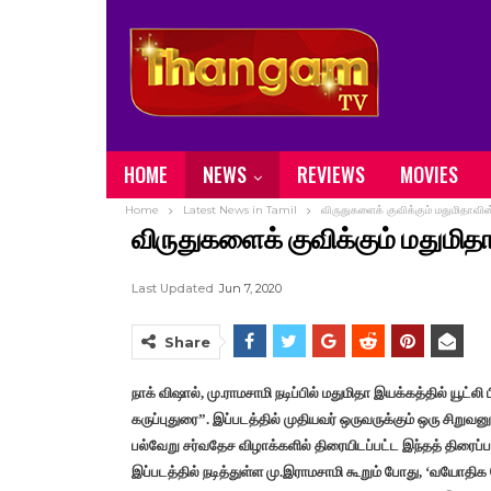
HOME
NEWS
REVIEWS
MOVIES
Home
Latest News in Tamil
விருதுகளைக் குவிக்கும் மதுமிதாவின் 
விருதுகளைக் குவிக்கும் மதுமிதாவ
Last Updated
Jun 7, 2020
Share
நாக் விஷால், மு.ராமசாமி நடிப்பில் மதுமிதா இயக்கத்தில் யூட்லி 
கருப்புதுரை”. இப்படத்தில் முதியவர் ஒருவருக்கும் ஒரு சிற
பல்வேறு சர்வதேச விழாக்களில் திரையிடப்பட்ட இந்தத் திரைப்பட
இப்படத்தில் நடித்துள்ள மு.இராமசாமி கூறும் போது, ‘வயோத