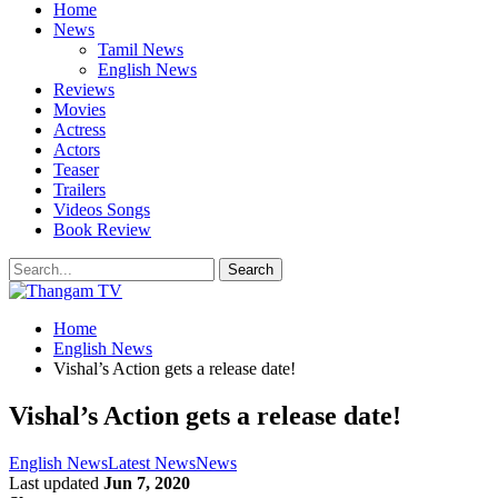
Home
News
Tamil News
English News
Reviews
Movies
Actress
Actors
Teaser
Trailers
Videos Songs
Book Review
Home
English News
Vishal’s Action gets a release date!
Vishal’s Action gets a release date!
English News
Latest News
News
Last updated
Jun 7, 2020