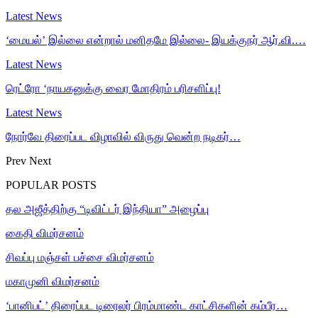
Latest News
‘மையல்’ இல்லை என்றால் மனிதமே இல்லை- இயக்குநர் ஆர்.வி.…
Latest News
ரெட்ரோ ‘நாயகனுக்கு வைர மோதிரம் பரிசளிப்பு!
Latest News
நோர்வே திரைப்பட விழாவில் விருது வென்ற நடிகர்…
Prev
Next
POPULAR POSTS
தல அஜீத்திற்கு “டிவிட்டர் இந்தியா” அழைப்பு
கைதி விமர்சனம்
சிவப்பு மஞ்சள் பச்சை விமர்சனம்
மகாமுனி விமர்சனம்
‘பானிபட்’ திரைப்பட டிரைலர் பிரம்மாண்ட காட்சிகளின் கம்பீர…