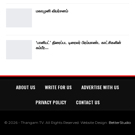
மகாமுனி விமர்சனம்
‘பானிபட்’ திரைப்பட டிரைலர் பிரம்மாண்ட காட்சிகளின்
கம்பீர…
ABOUT US
WRITE FOR US
ADVERTISE WITH US
PRIVACY POLICY
CONTACT US
© 2026 - Thangam TV. All Rights Reserved.
Website Design:
BetterStudio