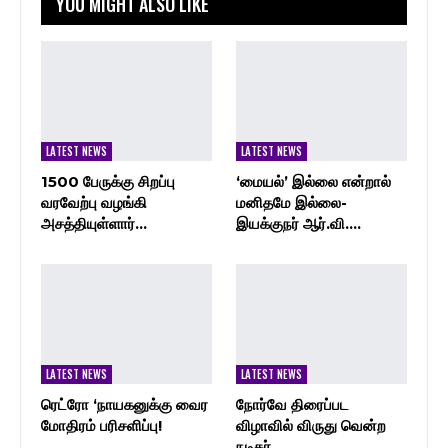
YOU MIGHT ALSO LIKE
LATEST NEWS
LATEST NEWS
1500 பேருக்கு சிறப்பு
‘மையல்’ இல்லை என்றால்
வரவேற்பு வழங்கி
மனிதமே இல்லை-
அசத்தியுள்ளார்…
இயக்குநர் ஆர்.வி.…
LATEST NEWS
LATEST NEWS
ரெட்ரோ ‘நாயகனுக்கு வைர
நோர்வே திரைப்பட
மோதிரம் பரிசளிப்பு!
விழாவில் விருது வென்ற
நடிகர்…