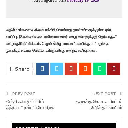
— Arya (@arya_offl)
February 19, 2020
அதில் “உங்களை வலிமையாக்கிக் கொள்வது தான் உங்களுக்குள்ள ஒரே
வாய்ப்பு. நீங்கள் எவ்வளவு வலிமையானவர் என்று உங்களுக்குத் தெரியாது..”
என்று குறிப்பிட்டுள்ளார். மேலும் இன்று மாலை 5 மணிக்கு படம் குறித்த
முக்கியத் தகவல் வெளியாகவிருக்கிறது என்றும் கூறியுள்ளார்.
Share
PREV POST
NEXT POST
கீர்த்தி சுரேஷின் “மிஸ்
தனுசுக்கு கொலை மிரட்டல்
இந்தியா” தள்ளிப் போகிறது
விடுக்கும் வாலிபர்