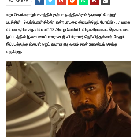
Share
சுதா கொங்கரா இயக்கத்தில் சூர்யா நடித்திருக்கும் ‘சூரரைப் போற்று’
படத்தின் ”வெய்யோன் சில்லி” என்ற பாடலை ஸ்பைஸ் ஜெட் போயிங் 737 வகை
விமானத்தில் வரும் பிப்ரவரி 13 அன்று வெளியிடவிருக்கிறார்கள். இத்தகவலை
இப்படத்தின் இசையமைப்பாளரான ஜி.வி.பிரகாஷ் தெரிவித்துள்ளார். மேலும்
இப்படத்திற்கு ஸ்பைஸ் ஜெட் விமான நிறுவனம் தான் பிராண்டிங் செய்து
வருகிறது.