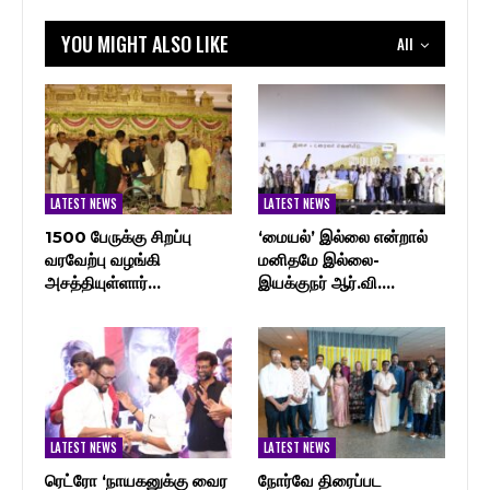
YOU MIGHT ALSO LIKE
All
LATEST NEWS
LATEST NEWS
1500 பேருக்கு சிறப்பு
‘மையல்’ இல்லை என்றால்
வரவேற்பு வழங்கி
மனிதமே இல்லை-
அசத்தியுள்ளார்…
இயக்குநர் ஆர்.வி.…
LATEST NEWS
LATEST NEWS
ரெட்ரோ ‘நாயகனுக்கு வைர
நோர்வே திரைப்பட