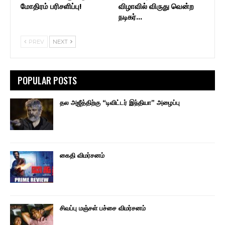
மோதிரம் பரிசளிப்பு!
விழாவில் விருது வென்ற
நடிகர்…
PREV
NEXT
POPULAR POSTS
தல அஜீத்திற்கு “டிவிட்டர் இந்தியா” அழைப்பு
கைதி விமர்சனம்
சிவப்பு மஞ்சள் பச்சை விமர்சனம்