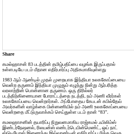
Share
கமல்ஹாசன் 83 படத்தின் தமிழ்பதிப்பை வழங்க இருப்பதால்
உள்ளபடியே படம் மீதான எதிர்பார்ப்பு அதிகமாகியுள்ளது
1983 ஆம் ஆண்டில் முதல் முறையாக இந்தியா உலககோப்பையை
வென்ற தருணம் இந்தியா முழுதும் எழுந்து நின்று ஆர்பரித்த
வரலாற்றின் பொன்னான தருணம். ஒரு திரில்லர்
படத்திற்கிணையான போராட்டத்தை நடத்தி, நம் அணி வீரர்கள்
உலககோப்பயை வென்றார்கள். அப்போதைய கேபடன் கபில்தேவ்
அவர்களின் வாழ்க்கை பின்னணியில் நம் அணி உலககோப்பையை
வென்றதை மீட்டுருவாக்கம் செய்துள்ள படம் தான் “83”.
கமலஹாசனின் தயாரிப்பு நிறுவனமாகிய ராஜ்கமல் ஃபிலிம்ஸ்
இண்டர்நேஷனல், ரிலயன்ஸ் எண்டர்டெயின்மெண்ட், ஒய் நாட்
ஸ்டுடியோஸ் இணைந்து இவ்வாண்டின் எதிர்பார்ப்பு மிக்க வெகு