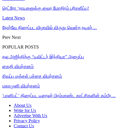
ரெட்ரோ ‘நாயகனுக்கு வைர மோதிரம் பரிசளிப்பு!
Latest News
நோர்வே திரைப்பட விழாவில் விருது வென்ற நடிகர்…
Prev
Next
POPULAR POSTS
தல அஜீத்திற்கு “டிவிட்டர் இந்தியா” அழைப்பு
கைதி விமர்சனம்
சிவப்பு மஞ்சள் பச்சை விமர்சனம்
மகாமுனி விமர்சனம்
‘பானிபட்’ திரைப்பட டிரைலர் பிரம்மாண்ட காட்சிகளின் கம்பீர…
About Us
Write for Us
Advertise With Us
Privacy Policy
Contact Us