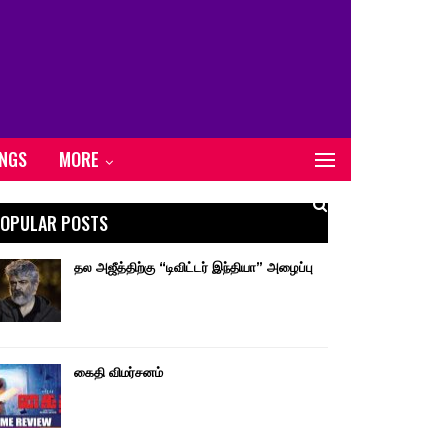
ONGS
MORE
OPULAR POSTS
தல அஜீத்திற்கு “டிவிட்டர் இந்தியா” அழைப்பு
கைதி விமர்சனம்