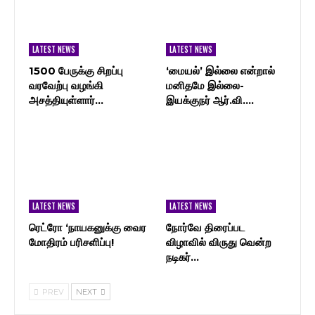
LATEST NEWS
LATEST NEWS
1500 பேருக்கு சிறப்பு
‘மையல்’ இல்லை என்றால்
வரவேற்பு வழங்கி
மனிதமே இல்லை-
அசத்தியுள்ளார்…
இயக்குநர் ஆர்.வி.…
LATEST NEWS
LATEST NEWS
ரெட்ரோ ‘நாயகனுக்கு வைர
நோர்வே திரைப்பட
மோதிரம் பரிசளிப்பு!
விழாவில் விருது வென்ற
நடிகர்…
PREV
NEXT