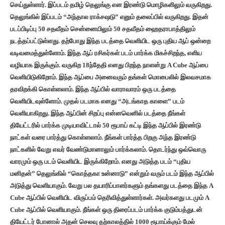
செய்துள்ளார். இப்படம் தமிழ் தெலுங்கு என இரண்டு மொழிகளிலும் வருகிறது.
தெலுங்கில் இப்படம் “அந்தால ராக்சஷடு” எனும் தலைப்பில் வருகிறது. இதன்
படப்பிடிப்பு 50 சதவீதம் சென்னையிலும் 50 சதவீதம் ஹைதராபாத்திலும்
நடத்தப்பட்டுள்ளது. தற்போது இந்த படத்தை வெளியிட ஒரு புதிய ஆப் ஒன்றை
வடிவமைத்துள்ளோம். இந்த ஆப் ரசிகர்கள் படம் பார்க்க மிகச்சிறந்த, எளிய
வழியாக இருக்கும். வருகிற 18ந்தேதி எனது பிறந்த நாளன்று A Cube ஆப்பை
வெளியிடுகிறோம். இந்த ஆப்பை அனைவரும் தங்கள் மொபைலில் இலவசமாக
தரவிறக்கி கொள்ளலாம். இந்த ஆப்பில் வாராவாரம் ஒரு படத்தை
வெளியிடவுள்ளோம். முதல் படமாக எனது “அடங்காத காளை” படம்
வெளியாகிறது. இந்த ஆப்பின் சிறப்பு என்னவெனில் படத்தை நீங்கள்
தியேட்டரில் பார்க்க முடியாவிட்டால் 50 ரூபாய் கட்டி இந்த ஆப்பில் இரண்டு
நாட்கள் வரை பார்த்து கொள்ளலாம். நீங்கள் பார்த்த பிறகு அந்த இரண்டு
நாட்களில் வேறு எவர் வேண்டுமானாலும் பார்க்கலாம். தொடர்ந்து ஒவ்வொரு
வாரமும் ஒரு படம் வெளியிட இருக்கிறோம். எனது அடுத்த படம் “புதிய
மனிதன்” தெலுங்கில் “கொத்தகா உன்னாடு” என்றும் வரும் படம் இந்த ஆப்பில்
அடுத்து வெளியாகும். வேறு பல தயாரிப்பாளர்களும் தங்களது படத்தை இந்த A
Cube ஆப்பில் வெளியிட விருப்பம் தெரிவித்துள்ளார்கள். அவர்களது படமும் A
Cube ஆப்பில் வெளியாகும். நீங்கள் ஒரு திரைப்படம் பார்க்க குடும்பத்துடன்
தியேட்டர் போனால் அதன் செலவு தற்காலத்தில் 1000 ரூபாய்க்கும் மேல்