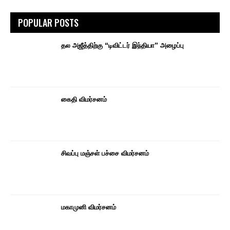
POPULAR POSTS
தல அஜீத்திற்கு “டிவிட்டர் இந்தியா” அழைப்பு
கைதி விமர்சனம்
சிவப்பு மஞ்சள் பச்சை விமர்சனம்
மகாமுனி விமர்சனம்