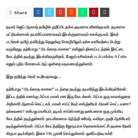
Share
நடிகர் ஜெய் ஆகாஷ் தமிழில் குறிப்பிடதக்க நடிகராக விளங்குபவர். நடிகராக
மட்டுமல்லாமல் தயாரிப்பாளராகவும் இயக்குநராகவும் கலக்குபவர். இவர்
படங்கள் தமிழ் தவிர்த்து தெலுங்கு மொழியிலும் நல்ல வரவேற்பை பெற்று
வருகிறது. தற்போது “அடங்காத காளை” என்னும் திரைப்படத்தில் இரட்டை
வேடத்தில் நடித்து, இயக்கிவருகிறார். மேலும் ரசிகர்கள் படம் பார்க்க A Cube
எனும் புதிய மோபைல் ஆப் ஒன்றை வடிவமைத்துள்ளார்.
இது குறித்து அவர் கூறியதாவது…
தற்போது “அடங்காத காளை” படத்தை நடித்து, தயாரித்து இயக்கியுள்ளேன்.
இப்படத்தில் எனக்கு அப்பா மகன் என இரு வேடங்கள். அப்பா ஒரு காவல்துறை
அதிகாரி ஆனால் கெட்டவர். மகன் சாப்ட்வேர் என்ஞ்னியர் அவன் கெட்டவனா?
நல்லவனா? என்பது ரகசியம். நடிகர் சாம்ஸ் எனது நண்பனாக ஒரு முக்கிய
வேடத்தில் நடித்துள்ளார். நாயகிகளாக ஆர்த்தி சுரேஷ், கவிதா, குஷி ஆகியோர்
நடித்துள்ளார்கள். அப்பா வேடத்திற்கு ஜோடியாக தொலைக்காட்சி நடிகை தேவி
கிருபா நடிக்கிறார். இசை UK முரளி செய்துள்ளார். ஒளிப்பதிவு சக்ரி