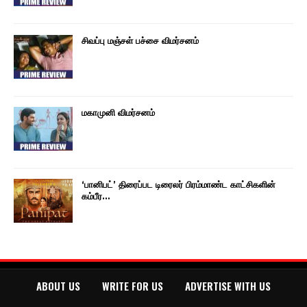
சிவப்பு மஞ்சள் பச்சை விமர்சனம்
மகாமுனி விமர்சனம்
‘பானிபட்’ திரைப்பட டிரைலர் பிரம்மாண்ட காட்சிகளின்
கம்பீர…
ABOUT US
WRITE FOR US
ADVERTISE WITH US