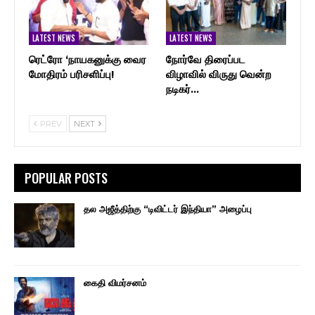
LATEST NEWS
LATEST NEWS
ரெட்ரோ ‘நாயகனுக்கு வைர
நோர்வே திரைப்பட
மோதிரம் பரிசளிப்பு!
விழாவில் விருது வென்ற
நடிகர்…
PREV
NEXT
POPULAR POSTS
தல அஜீத்திற்கு “டிவிட்டர் இந்தியா” அழைப்பு
கைதி விமர்சனம்