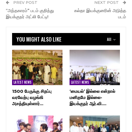
PREV POST
NEXT POST
“அந்தகாரம்” படம் குறித்து
கல்தா இயக்குனரின் அடுத்த
இயக்குநர் அட்லி பேட்டி!
படம்
YOU MIGHT ALSO LIKE
All
LATEST NEWS
LATEST NEWS
1500 பேருக்கு சிறப்பு
‘மையல்’ இல்லை என்றால்
வரவேற்பு வழங்கி
மனிதமே இல்லை-
அசத்தியுள்ளார்…
இயக்குநர் ஆர்.வி.…