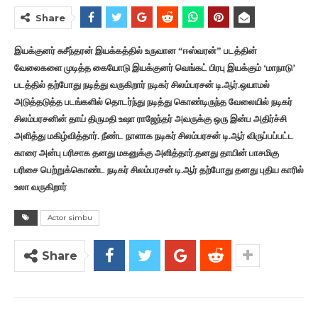
Share
இயக்குனர் சுசீந்தரன் இயக்கத்தில் உருவான “ஈஸ்வரன்” படத்தின்
வேலைகளை முடித்த கையோடு இயக்குனர் வெங்கட் பிரபு இயக்கும் ‘மாநாடு’
படத்தில் தற்போது நடித்து வருகிறார் நடிகர் சிலம்பரசன் டி.ஆர்.ஒயாமல்
அடுத்தடுத்த படங்களில் தொடர்ந்து நடித்து கொண்டிருந்த வேலையில் நடிகர்
சிலம்பரசனின் தாய் திருமதி உஷா ராஜேந்தர் அவருக்கு ஒரு இன்ப அதிர்ச்சி
அளித்து மகிழ்வித்தார். நீண்ட நாளாக நடிகர் சிலம்பரசன் டி.ஆர் விருப்பப்பட்ட
காரை அன்பு பரிசாக தனது மகனுக்கு அளித்தார்.தனது தாயின் பாசமிகு
பரிசை பெற்றுக்கொண்ட நடிகர் சிலம்பரசன் டி.ஆர் தற்போது தனது புதிய காரில்
உலா வருகிறார்
Actor simbu
Share