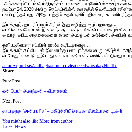
“அந்தகாரம்” படம் பெற்றிருக்கும் பிரமாண்ட வரவேற்பில் உணர்வுகள் ப
நவம்பர் 24, 2020 அன்று நெட்ஃபிளிக்ஸ் தளத்தில் வெளியாகி ரசிகர்க
பணிபுரிந்தபோது, அதே படத்தில் உதவி ஒளிப்பதிவாளராக பணிபுரிந்தவர
இயக்குநர், தயாரிப்பாளர் அட்லி இது குறித்து கூறியதாவது…
எட்வின் ஷாகே உடன் இணைந்தது எனக்கு மிகப்பெரும் மகிழ்ச்சியை தந்த
அவரது அரிய சாதனைகளை காண ஆவலுடன் உள்ளேன். அவரின் வாழ்வு
ஒளிப்பதிவாளர் எட்வின் ஷாகே கூறியதாவது…
இயக்குநர் அட்லியுடன் இணைந்து பணிபுரிந்தது பெரு மகிழ்ச்சி. “
எப்போதும் உண்டு. தற்போது எங்கள் பணிகள் கவனிக்கப்படுவதும் ப
actor Arjun Das
Andhaghaaram movie
atlee
edwinsakay
Netflix
Share
Prev Post
என் பெயர் ஆனந்தன் – விமர்சனம்
Next Post
தாய் தந்த ‘அன்பு பரிசு’ – மகிழ்ச்சியில் நடிகர் சிலம்பரசன் டி.ஆர்
You might also like
More from author
Latest News