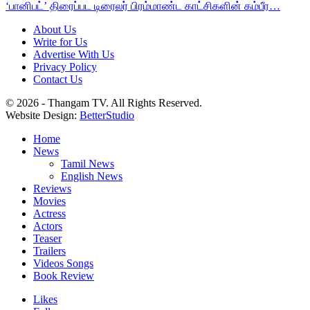
‘பானிபட்’ திரைப்பட டிரைலர் பிரம்மாண்ட காட்சிகளின் கம்பீர…
About Us
Write for Us
Advertise With Us
Privacy Policy
Contact Us
© 2026 - Thangam TV. All Rights Reserved.
Website Design:
BetterStudio
Home
News
Tamil News
English News
Reviews
Movies
Actress
Actors
Teaser
Trailers
Videos Songs
Book Review
Likes