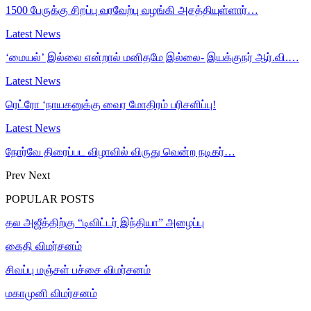
1500 பேருக்கு சிறப்பு வரவேற்பு வழங்கி அசத்தியுள்ளார்…
Latest News
‘மையல்’ இல்லை என்றால் மனிதமே இல்லை- இயக்குநர் ஆர்.வி.…
Latest News
ரெட்ரோ ‘நாயகனுக்கு வைர மோதிரம் பரிசளிப்பு!
Latest News
நோர்வே திரைப்பட விழாவில் விருது வென்ற நடிகர்…
Prev
Next
POPULAR POSTS
தல அஜீத்திற்கு “டிவிட்டர் இந்தியா” அழைப்பு
கைதி விமர்சனம்
சிவப்பு மஞ்சள் பச்சை விமர்சனம்
மகாமுனி விமர்சனம்