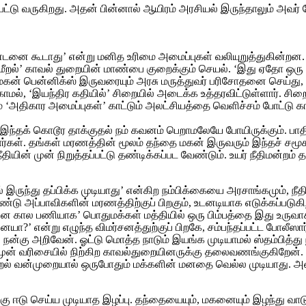
்பட்டு வருகிறது. அதன் பின்னால் ஆயிரம் அரசியல் இருந்தாலும் அவர
ை கூடாது’ என்று மனித உரிமை அமைப்புகள்‌ வலியுறுத்துகின்றன. சாத்
துமீறல்‌’ காவல்‌ துறையின்‌ மாண்பை குறைக்கும்‌ செயல்‌. ‘இது ஏதோ ஒரு
்‌ பென்னிக்ஸ்‌ இருவரையும்‌ அரசு மருத்துவர்‌ பரிசோதனை செய்து, ‘
்காமல்‌, ‘இயந்திர கதியில்‌’ சிறையில்‌ அடைக்க உத்தரவிட்டுள்ளார்‌
ம்‌ ‘அதிகார அமைப்புகள்‌’ காட்டும்‌ அலட்‌சியத்தை வெளிச்சம்‌ போட்
இந்தக்‌ கொடூர தாக்குதல்‌ நம்‌ கவனம்‌ பெறாமலேயே போயிருக்கும்‌. பாத
ார்கள்‌. தங்கள்‌ மரணத்தின்‌ மூலம்‌ தந்தை மகன்‌ இருவரும்‌ இந்தச்‌ ச
‌ முன்‌ நிறுத்தப்பட்டு தண்டிக்கப்பட வேண்டும்‌. உயர்‌ நீதிமன்றம்
ுந்து தப்பிக்க முடியாது’ என்கிற நம்பிக்கையை அரசாங்கமும்‌, நீதி 
 அப்பாவிகளின்‌ மரணத்திற்குப்‌ பிறகும்‌, உடனடியாக எடுக்கப்படுகி
ை கால பணியாக’ பொதுமக்கள்‌ மத்தியில்‌ ஒரு பிம்பத்தை இது உருவாக
என்று எழுந்த விமர்சனத்துற்குப்‌ பிறகே, சம்பந்தப்பட்ட போலீஸார்‌ ‘
ன்கு அறிவேன்‌. ஓட்டு மொத்த நாடும்‌ இயங்க முடியாமல்‌ ஸ்தம்பித்து ந
‌ முன்‌ வரிசையில்‌ நிற்கிற காவல்துறையினருக்கு தலைவணங்குகிறேன்‌
றல்‌ வன்முறையால்‌ ஒருபோதும்‌ மக்களின்‌ மனதை வெல்ல முடியாது. 
ற்கு ஈடு செய்ய முடியாத இழப்பு. தந்தையையும்‌, மகனையும்‌ இழந்து வாடுக