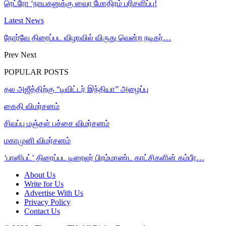
ரெட்ரோ ‘நாயகனுக்கு வைர மோதிரம் பரிசளிப்பு!
Latest News
நோர்வே திரைப்பட விழாவில் விருது வென்ற நடிகர்…
Prev
Next
POPULAR POSTS
தல அஜீத்திற்கு “டிவிட்டர் இந்தியா” அழைப்பு
கைதி விமர்சனம்
சிவப்பு மஞ்சள் பச்சை விமர்சனம்
மகாமுனி விமர்சனம்
‘பானிபட்’ திரைப்பட டிரைலர் பிரம்மாண்ட காட்சிகளின் கம்பீர…
About Us
Write for Us
Advertise With Us
Privacy Policy
Contact Us