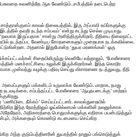
் பேசுவதை கவனித்தே ஆக வேண்டும்..சமீபத்தில் நடைபெற்ற
தான்‌குளம்‌ காவல்‌ நிலையத்தில்‌, இரு அப்பாவி உயிர்களுக்கு
 இடத்தில்‌ தவறி நடந்த சம்பவம்‌’ என்று கடந்து செல்ல முடியாது.
நலமாக இருப்பதாக’ சான்று அளித்திருக்கிறார்‌. நீதியை நிலைநாட்ட
. சிறையில்‌ நடத்தப்பட வேண்டிய சோதனைகளும்‌ முறையாக நடக்கவில்லை.
டு காட்டுகின்றன. அதனால்‌ இதுபோன்ற ‘துயர மரணங்கள்‌’ ஒரு
ிக்கப்பட்டவர்கள்‌ சிறையிலிருந்து வெளியே வந்தாலும்‌, ‘போலீஸாரை
மூகத்தின்‌ மனச்சாட்சியை உலுக்கி இருக்கிறார்கள்‌. இந்த கொடூர
‌ தாமாக முன்வந்து வழக்கு பதிவு செய்து விசாரணை நடத்துவது, நீதி
அமைப்புகளும்‌ மக்களிடம்‌ உருவாக்க வேண்டும்‌. மாறாக, நமது
ற நடவடிக்கை, சம்பந்தப்பட்ட போலீஸாரை ‘ஆயுதபடைக்கு’ மாற்றம்‌
்குகிறது.
பணியிடை நீக்கம்‌’ செய்யப்பட்டனர்‌. காவல்துறையில்‌
ிற்கிற இந்த நேரத்திலும்‌ ஓய்வில்லாமல்‌ மக்களின்‌ நலனுக்காக
. அதேநேரம்‌, அதிகாரத்தை பொதுமக்களுக்கு எதிராக பயன்படுத்தும்‌
அன்பும்‌, அக்கறையும்‌ கொண்டு கடமையை செய்கிற
ிற அந்த குடும்பத்தினரின்‌ துயரத்தில்‌ நானும்‌ பங்கெடுத்துக்‌