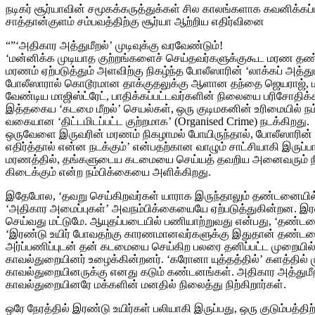
நடிகர் சூர்யாவின் சமூகக்கருத்துக்கள் சில காலங்களாக கவனிக்கப
சாத்தான்குளம் சம்பவத்திற்கு சூர்யா ஆற்றிய எதிர்வினை
“”‘அதிகார அத்துமீறல்‌’ முடிவுக்கு வரவேண்டும்‌!
‘மன்னிக்க முடியாத குற்றங்களைச்‌ செய்தவர்களுக்குகூட மரண தண்டன
மரணம்‌ ஏற்படுத்தும்‌ அளவிற்கு நிகழ்ந்த போலீஸாரின்‌ ‘லாக்கப்‌ அத்
போலீஸாரால்‌ கொடூரமான தாக்குதலுக்கு ஆளான தந்‌தை ஜெயராஜ்‌, மகன
வேண்டிய மாஜிஸ்ட்ரேட்‌, பாதிக்கப்பட்டவர்களின்‌ நிலையை பரிசோதிக
இத்தகைய ‘கடமை மீறல்‌’ செயல்கள்‌, ஒரு குடிமகனின்‌ உரிமையில்‌ ந
வகையான ‘திட்டமிடப்பட்ட குற்றமாக’ (Organised Crime) நடக்கிறது.
ஒருவேளை இருவரின்‌ மரணம்‌ நிகழாமல்‌ போயிருந்தால்‌, போலீஸாரின்‌ 
எதிர்த்தால்‌ என்ன நடக்கும்‌’ என்பதற்கான வாழும்‌ சாட்சியாகி இருப்ப
மரணத்தில்‌, தங்களுடைய கடமையை செய்யத்‌ தவறிய அனைவரும்‌ நீதியின்
கிடைக்கும்‌ என்ற நம்பிக்கையை அளிக்கிறது.
இதேபோல, ‘தவறு செய்கிறவர்கள்‌ யாராக இருந்தாலும்‌ தண்டனையில்‌ இர
‘அதிகார அமைப்புகள்‌’ அவநம்பிக்கையையே ஏற்படுத்துகின்றன. இரண்டு
செய்வது மட்டுமே. ஆயுதப்படையில்‌ பணியாற்றுவது என்பது, ‘தண்டன
‘இரண்டு உயிர்‌ போவதற்கு காரணமானவர்களுக்கு இதுதான்‌ தண்டனையா?’ 
அர்ப்பணிப்புடன்‌ தன்‌ கடமையை செய்கிற பலரை தனிப்பட்ட முறையில்‌ ந
காவல்துறையினர்‌ உழைக்கின்றனர்‌. ‘கரோனா யுத்தத்தில்‌’ களத்தில்
காவல்துறையினருக்கு எனது கடும்‌ கண்டனங்கள்‌. அதிகார அத்துமீ
காவல்துறையினரே மக்களின்‌ மனதில்‌ நிலைத்து நிற்கிறார்கள்‌.
ஒரே நேரத்தில்‌ இரண்டு உயிர்கள்‌ பலியாகி இருப்பது, ஒரு குடும்பத்தி