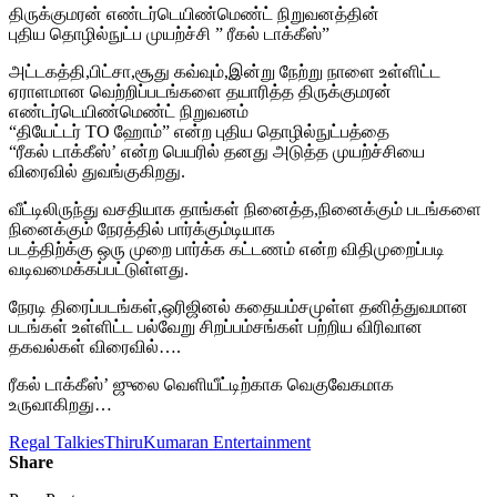
திருக்குமரன் எண்டர்டெயிண்மெண்ட் நிறுவனத்தின்
புதிய தொழில்நுட்ப முயற்ச்சி ” ரீகல் டாக்கீஸ்”
அட்டகத்தி,பிட்சா,சூது கவ்வும்,இன்று நேற்று நாளை உள்ளிட்ட
ஏராளமான வெற்றிப்படங்களை தயாரித்த திருக்குமரன்
எண்டர்டெயிண்மெண்ட் நிறுவனம்
“தியேட்டர் TO ஹோம்” என்ற புதிய தொழில்நுட்பத்தை
“ரீகல் டாக்கீஸ்’ என்ற பெயரில் தனது அடுத்த முயற்ச்சியை
விரைவில் துவங்குகிறது.
வீட்டிலிருந்து வசதியாக தாங்கள் நினைத்த,நினைக்கும் படங்களை
நினைக்கும் நேரத்தில் பார்க்கும்டியாக
படத்திற்க்கு ஒரு முறை பார்க்க கட்டணம் என்ற விதிமுறைப்படி
வடிவமைக்கப்பட்டுள்ளது.
நேரடி திரைப்படங்கள்,ஒரிஜினல் கதையம்சமுள்ள தனித்துவமான
படங்கள் உள்ளிட்ட பல்வேறு சிறப்பம்சங்கள் பற்றிய விரிவான
தகவல்கள் விரைவில்….
ரீகல் டாக்கீஸ்’ ஜுலை வெளியீட்டிற்காக வெகுவேகமாக
உருவாகிறது…
Regal Talkies
ThiruKumaran Entertainment
Share