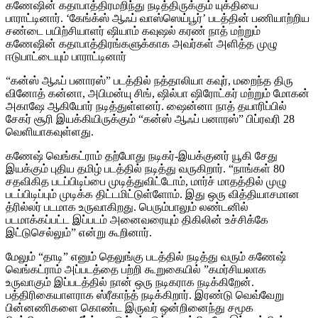
கணேஷின் கதாபாத்திரமறிந்து நடித்திருக்கும் யுக்தியை
பாராட்டினார். ‘கேங்க்ஸ் ஆஃப் வாஸ்ஸெய்பூர்’ படத்தின் பணியாற்றிய
சண்டை பயிற்சியாளர் ஷியாம் கவுஷல் கரண் நாத் மற்றும்
கணேஷின் கதாபாத்திரங்களுக்காக அவர்கள் அளித்த முழு
ஈடுபாட்டையும் பாராட்டினார்
“கன்ஸ் ஆஃப் பனாரஸ்” படத்தில் நத்தாலியா கவுர், மறைந்த திரு
வினோத் கன்னா, அபிமன்யு சிங், ஷில்பா ஷிரோட்கர் மற்றும் மோகன்
அகாஷே ஆகியோர் நடித்துள்ளனர். ஷைன்னா நாத் தயாரிப்பில்
சேகர் சூரி இயக்கியிருக்கும் “கன்ஸ் ஆஃப் பனாரஸ்” பிப்ரவரி 28
வெளியாகவுள்ளது.
கணேஷ் வெங்கட்ராம் தற்போது நடிகர்-இயக்குனர் யூகி சேது
இயக்கும் புதிய தமிழ் படத்தில் நடித்து வருகிறார். “நாங்கள் 80
சதவிகித படப்பிடிப்பை முடித்துவிட்டோம், மார்ச் மாதத்தில் முழு
படப்பிடிப்பும் முடிக்க திட்டமிட்டுள்ளோம். இது ஒரு வித்தியாசமான
த்ரில்லர் படமாக உருவாகிறது. பெரும்பாலும் லண்டனில்
படமாக்கப்பட்ட இப்படம் அனைவரையும் திகிலின் உச்சிக்கே
இட்டுசெல்லும்” என்று கூறினார்.
மேலும் “தாடி” எனும் தெலுங்கு படத்தில் நடித்து வரும் கணேஷ்
வெங்கட்ராம் அப்படத்தை பற்றி கூறுகையில் ”கமர்சியலாக
உருவாகும் இப்படத்தில் நான் ஒரு நடிகராக நடிக்கிறேன்.
பத்திரிகையாளராக ஸ்ரீகாந்த் நடிக்கிறார். இரண்டு வெவ்வேறு
பின்னணிகளை கொண்ட இருவர் ஒன்றினைந்து சமூக