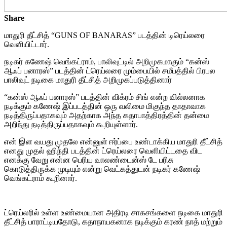
Share
மாதுரி தீட்சித் “GUNS OF BANARAS” படத்தின் டிரெய்லரை
வெளியிட்டார்.
நடிகர் கணேஷ் வெங்கட்ராம், பாலிவுட்டில் அறிமுகமாகும் “கன்ஸ்
ஆஃப் பனாரஸ்” படத்தின் ட்ரெய்லரை மும்பையில் சமீபத்தில் பிரபல
பாலிவுட் நடிகை மாதுரி தீட்சித் அறிமுகப்படுத்தினார்
“கன்ஸ் ஆஃப் பனாரஸ்” படத்தின் விக்ரம் சிங் என்ற வில்லனாக
நடிக்கும் கணேஷ் இப்படத்தின் ஒரு வலிமை மிகுந்த தாதாவாக
நடித்திருப்பதாகவும் அதற்காக அந்த கதாபாத்திரத்தின் தன்மை
அறிந்து நடித்திருப்பதாகவும் கூறியுள்ளார்.
என் இள வயது முதலே என்னுள் ஈர்ப்பை உண்டாக்கிய மாதுரி தீட்சித்
எனது முதல் ஹிந்தி படத்தின் ட்ரெய்லரை வெளியிட்டதை விட
எனக்கு வேறு என்ன பெரிய வாலண்டைன்ஸ் டே பரிசு
கொடுத்திருக்க முடியும் என்று வெட்கத்துடன் நடிகர் கணேஷ்
வெங்கட்ராம் கூறினார்.
ட்ரெய்லரில் உள்ள உண்மையான அதிரடி சாகசங்களை நடிகை மாதுரி
தீட்சித் பாராட்டியதோடு, கதாநாயகனாக நடிக்கும் கரண் நாத் மற்றும்