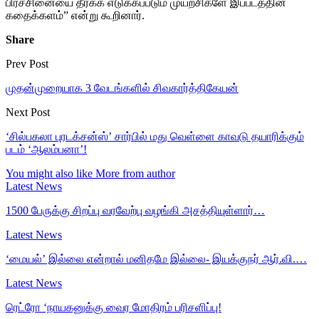
பிரச்சினையை தீர்க்க எடுக்கப்படும் முயற்சிகளே இப்படத்தின்
கதைக்களம்” என்று கூறினார்.
Share
Prev Post
முதன்முறையாக 3 வேடங்களில் சிவகார்த்திகேயன்
Next Post
‘சில்பகலா புரடக்சன்ஸ்’ சார்பில் மது வெள்ளை காவடு தயாரிக்கும்
படம் ‘ஆலம்பனா’!
You might also like
More from author
Latest News
1500 பேருக்கு சிறப்பு வரவேற்பு வழங்கி அசத்தியுள்ளார்…
Latest News
‘மையல்’ இல்லை என்றால் மனிதமே இல்லை- இயக்குநர் ஆர்.வி.…
Latest News
ரெட்ரோ ‘நாயகனுக்கு வைர மோதிரம் பரிசளிப்பு!