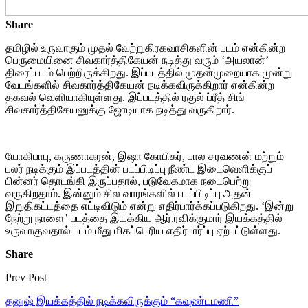
Share
தமிழில் உருவாகும் முதல் வேற்றுகிரகவாசிகளின் படம் என்கின்ற
பெருமையினை சிவகார்த்திகேயன் நடித்து வரும் ‘அயலான்’
திரைப்படம் பெற்றிருக்கிறது. இப்படத்தில் முதன்முறையாக மூன்று
வேடங்களில் சிவகார்த்திகேயன் நடிக்கவிருக்கிறார் என்கின்ற
தகவல் வெளியாகியுள்ளது. இப்படத்தில் ரகுல் ப்ரீத் சிங்
சிவகார்த்திகேயனுக்கு ஜோடியாக நடித்து வருகிறார்.
யோகிபாபு, கருணாகரன், இஷா கோபிகர், பால சரவணன் மற்றும்
பலர் நடிக்கும் இப்படத்தின் படப்பிடிப்பு நீண்ட இடைவெளிக்குப்
பின்னர் தொடங்கி இருப்பதால், படுவேகமாக நடைபெற்று
வருகிறதாம். இன்னும் சில வாரங்களில் படப்பிடிப்பு அதன்
இறுதிகட்டத்தை எட்டிவிடும் என்று எதிர்பார்க்கப்படுகிறது. ‘இன்று
நேற்று நாளை’ படத்தை இயக்கிய ஆர்.ரவிக்குமார் இயக்கத்தில்
உருவாகுவதால் படம் மீது மிகப்பெரிய எதிர்பார்ப்பு ஏற்பட்டுள்ளது.
Share
Prev Post
தனுஷ் இயக்கத்தில் நடிக்கவிருக்கும் “கவுண்டமணி”