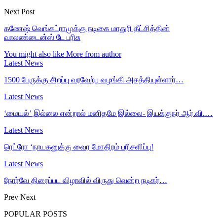
Next Post
கணேஷ் வெங்கட்ராமுக்கு நடிகை மாதுரி தீட்சித்தின்
வாலண்டைன்ஸ் டே பரிசு
You might also like
More from author
Latest News
1500 பேருக்கு சிறப்பு வரவேற்பு வழங்கி அசத்தியுள்ளார்…
Latest News
‘மையல்’ இல்லை என்றால் மனிதமே இல்லை- இயக்குநர் ஆர்.வி.…
Latest News
ரெட்ரோ ‘நாயகனுக்கு வைர மோதிரம் பரிசளிப்பு!
Latest News
நோர்வே திரைப்பட விழாவில் விருது வென்ற நடிகர்…
Prev
Next
POPULAR POSTS