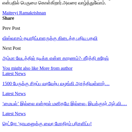
என்பதில் பெருமை கொள்கிறார்.அவரை வாழ்த்துவோம்.
Maitreyi Ramakrishnan
Share
Prev Post
விஸ்வாசம் தயாரிப்பாளருக்கு கிடைத்த புதிய பதவி
Next Post
அம்மா வேடத்தில் நடிக்க என்ன காரணம்?- கீர்த்தி சுரேஷ்
You might also like
More from author
Latest News
1500 பேருக்கு சிறப்பு வரவேற்பு வழங்கி அசத்தியுள்ளார்…
Latest News
‘மையல்’ இல்லை என்றால் மனிதமே இல்லை- இயக்குநர் ஆர்.வி.…
Latest News
ரெட்ரோ ‘நாயகனுக்கு வைர மோதிரம் பரிசளிப்பு!