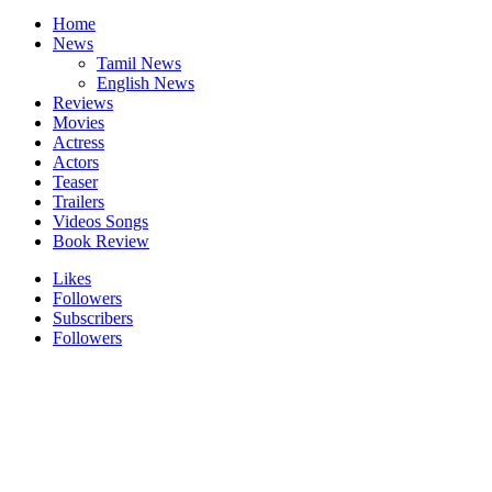
Home
News
Tamil News
English News
Reviews
Movies
Actress
Actors
Teaser
Trailers
Videos Songs
Book Review
Likes
Followers
Subscribers
Followers