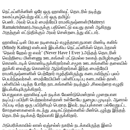
நெட்ஃப்ளிக்ஸின் ஒரே ஒரு ஹாலிவுட் தொடரில் நடித்து
உலகப்புகழ்பெற்று விட்டார் ஒரு தமிழ்ப்
பெண். அவர் பெயர் மைத்ரேயி ராமகிருஷ்ணன்(Maitreyi
Ramakrishnan).அவருக்கு பதினெட்டு வயது தான் ஆகிறது
அதற்குள் எட்டுதிக்கும் அவர் சென்றடைந்து விட்டார்.
ஹாலிவுட்டின் பிரபல நடிகையும் எழுத்தாளருமான மிண்டி கலிங்
(Mindy Kaling) என்பவர் இயக்கிய நெட்ஃப்ளிக்ஸ் தொடர்தான்
‘நெவர் ஹேவ் ஐ எவர்’ (Never Have I Ever ).அந்தத் தொடரின்
வெற்றியை மின்னணு ஊடகங்கள் மட்டுமல்ல உலகத் தமிழர்களும்
கொண்டாடிக் கொண்டிருக்கிறார்கள்.சமூக ஊடகங்களில் தலையில்
தூக்கி வைத்து கொண்டு ஆடுகிறார்கள்.இந்த மைத்ரேயி
ராமகிருஷ்ணனின் பெற்றோர் ஈழத்திலிருந்து கனடாவிற்குப் புலம்
பெயர்ந்தவர்கள். மைத்ரேயியின் பள்ளிப்படிப்பு கனடாவில் தான்.
பள்ளியில் படித்த போதே நாடகங்களில் நடித்தும் ,சிலவற்றை எழுதி
இயக்கியுமிருக்கிறார்.
பொதுவாக ஹாலிவுட்டில் நடிக்க வேண்டுமென்றால் முறையான
நடிப்புப் பயிற்சி பெற்றவர்கள்தான் உள்ளேயே நுழைய முடியும். ஆனால்
அப்படி எந்த ஒரு பயிற்சியும் பெறாத இவர், நடிப்புக்கான பல்வேறுபட்ட
சோதனைகளைக் கடந்து ,வடிகட்டுதல்களில் மீண்டெழுந்து இந்தத்
தொடரில் நடிக்கத் தேர்வாகி இருக்கிறார்.
அமெரிக்காவில் லாஸ் ஏஞ்சல்ஸ் நகரில் நடக்கவிருந்த இளம்