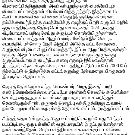
நடிகைக்கான தேர்வுக்கு இவரது தோழிதான்
விண்ணப்பித்திருந்தார். அவர் வற்புறுத்தலால் மைத்ரேயியும்
விளையாட்டாகத்தான் விண்ணப்பித்திருந்தார். இதற்காக 15
ஆயிரம் மாணவிகள் விண்ணப்பித்து இருந்திருக்கிறார்கள்.
நம்பிக்கையற்றிருந்த மைத்ரேயிக்கு எழுத்துப் பிரதி அனுப்பி அதில்
ஒரு பாத்திரத்தை தேர்வு செய்து வசனத்தைப் பேசி நடித்து
வீடியோவாகப் பதிவு செய்து அனுப்பச் சொல்லியிருந்தார்கள்.
விளையாட்டாகத்தான் அனுப்பினார். மீண்டும் இன்னொரு
சமயத்தில் மற்றொரு பிரதி அனுப்பி அடுத்த கட்ட சோதனை.
அதற்கும் வீடியோ அனுப்பி வைத்தார். இப்படி ஆறு பிரதிகளுக்கும்
நடித்து அனுப்பி வைத்தார். எல்லாவற்றையும் நடித்து முடித்து
அனுப்பியபோது அது பற்றிய கனவு எதுவும் இல்லாமல்தான்
இருந்தார். ஆனால் ஒவ்வொரு கட்டத்திலும் ஆயிரம் பேர் 2000 பேர்
நீக்கப்பட்டு அடுத்தடுத்த கட்டங்களுக்கு தேர்வானது ,பிறகுதான்
இவருக்கு தெரியுமாம்.
நேரடித் தேர்விலும் கலந்து கொண்டார். பிறகு இதைப் பற்றி
கண்டுகொள்ளவில்லை.எப்படியோ அவர்கள் செலவில் அமெரிக்கா
சென்று வந்ததுதான் லாபம் என்று சாதாரணமாக எடுத்துக்
கொண்டிருக்கிறார். ஒருநாள் அழைப்பு வந்திருக்கிறது இவரால்
நம்பவே முடியவில்லை.நடிக்கத் தேர்வாகி விட்டார். நடித்தும் விட்டார்.
அந்தத் தொடரில் நடித்த அனுபவம் பற்றிக் கூறும்போது “அந்தப்
படப்பிடிப்பை ஒரு பள்ளியின் வகுப்பறையில் இருப்பது போல்தான்
நான் உணர்ந்தேன். பெரிய வித்தியாசமாக எனக்குப் படவில்லை
.முதல்நாளே அடுத்தநாள் நடிக்கவுள்ள காட்சிக்கான பிரதிகளைக்