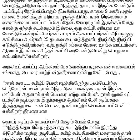
கொடுத்துவிடுவார்கள். நாம் அதற்குத் தயாராக இருக்க வேண்டும்
.படப்பிடிப்பு நேரம் எப்போதும் நீட்டிக்கப்படாது. காலை 9 மணி முதல்
மாலை 5 மணிக்குள் சரியாக முடிந்துவிடும். நான் இரவெல்லாம்
வசனங்களை மனப்பாடம் செய்தேன். கேமரா முன் இருக்கும் போது
எனக்கு எந்தத் தயக்கமும் இல்லை. ஒரு காட்சி சரியாக வர
வேண்டும் என்றால் அவர்கள் சமரசம் ஆக மாட்டார்கள். அப்படி ஒரு
காட்சியை அவர்கள் 25 தடவை கூட எடுத்தனர். திருப்பித் திருப்பி
எடுத்திருக்கிறார்கள் .வற்புறுத்தி நம்மை வேலை வாங்க மாட்டார்கள்.
ஆனால் இயல்பாக அந்தக் காட்சி வரவேண்டுமென்று பொறுமை
காப்பார்கள்.”என்கிறார்.
ஹாலிவுட் வாய்ப்பு ,ஆங்கிலம் பேசவேண்டிய நடிகை என்ற வகையில்
உங்களது பெயரை மாற்றி விடுவீர்களா? என்று கேட்ட போது ,
“நான் கனடிய தமிழ்ப் பெண் ஈழத்திலிருந்து புலம்பெயர்ந்த
பெற்றோரின் மகள் நான்.அந்த அடையாளத்தை நான் இழக்க
மாட்டேன் அதனால் என் பெயரை மாற்ற மாட்டேன். நான் ஹாலிவுட்
படத்தில் நடிப்பதாக இருந்தாலும் ஆங்கிலம் பேசி நடிப்பதாக
இருந்தாலும்கூட என் பெயரை நான் மாற்றிக்கொள்ள மாட்டேன் ”
என்கிறார் தீர்மானமாக
தொடர் நடிப்பு அனுபவம் பற்றி மேலும் பேசும் போது,
“அந்தத் தொடரில் நடித்தபோது கூட இந்தியாவில் இருந்து
அமெரிக்காவுக்கு குடியேறிய தமிழ் தம்பதிகளின் மகளாகத் தான்
நடித்தேன். இப்படி நடிப்பதில் எனக்கு வித்தியாசம் ஒன்றும் இல்லை.