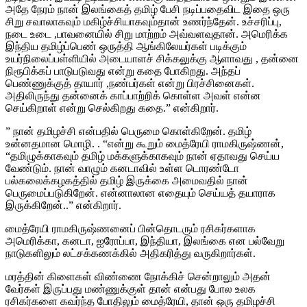
அதே நேரம் நான் இலங்கைத் தமிழ் பேசி நடிப்பதைவிட இதை ஒரு
சிறு சவாலாகவும் மகிழ்ச்சியாகவும்தான் உணர்ந்தேன். உச்சரிப்பு,
நடை உடை ,பாவனையில் சிறு மாற்றம் அவ்வளவுதான். அமெரிக்க
இந்திய தமிழ்ப்பெண் ஒருத்தி ஆங்கிலேயர்கள் படிக்கும்
உயர்நிலைப்பள்ளியில் அடையாளச் சிக்கலுக்கு ஆளாவது , தன்னை
நிரூபிக்கப் பாடுபடுவது என்று கதை போகிறது. அந்தப்
பெண்ணுக்குத் தாயார் ,நண்பர்கள் என்று பிரச்சினைகள்.
அதிலிருந்து தன்னைக் காப்பாற்றிக் கொள்ள அவள் என்ன
செய்கிறாள் என்று செல்கிறது கதை.” என்கிறார்.
” நான் தமிழச்சி என்பதில் பெருமை கொள்கிறேன். தமிழ்
உன்னதமான மொழி. . “என்று கூறும் மைத்ரேயி ராமகிருஷ்ணன்,
“தமிழுக்காகவும் தமிழ் மக்களுக்காகவும் நான் ஏதாவது செய்ய
வேண்டும். நான் வாழும் கனடாவில் உள்ள டொரண்டோ
பல்கலைக்கழகத்தில் தமிழ் இருக்கை அமைவதில் நான்
பெருமைப்படுகிறேன். என்னாலான எதையும் செய்யத் தயாராக
இருக்கிறேன்..” என்கிறார்.
மைத்ரேயி ராமகிருஷ்ணனைப் பின்தொடரும் ரசிகர்களாக
அமெரிக்கா, கனடா, ஐரோப்பா, இந்தியா, இலங்கை என பல்வேறு
நாடுகளிலும் லட்சக்கணக்கில் அதிகரித்து வருகிறார்கள்.
மரத்தின் கிளைகள் விண்ணை நோக்கிச் சென்றாலும் அதன்
வேர்கள் இருப்பது மண்ணுக்குள் தான் என்பது போல உலக
ரசிகர்களை கவர்ந்த போதிலும் மைத்ரேயி, தான் ஒரு தமிழச்சி