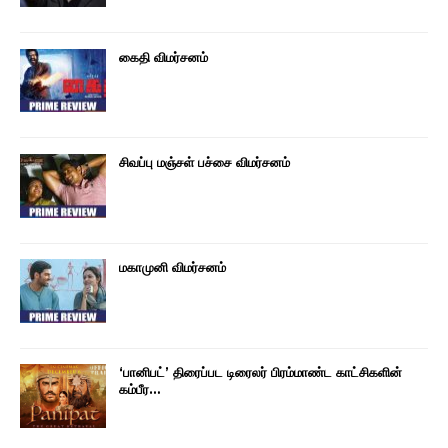
கைதி விமர்சனம்
சிவப்பு மஞ்சள் பச்சை விமர்சனம்
மகாமுனி விமர்சனம்
‘பானிபட்’ திரைப்பட டிரைலர் பிரம்மாண்ட காட்சிகளின்
கம்பீர…