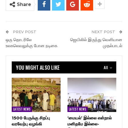
Share
PREV POST
NEXT POST
ஒரு தொடரிலே
ஜெயிலில் இருந்து வெளியான
உலகலெவலுக்கு போன நடிகை
முதல்பாடல்
YOU MIGHT ALSO LIKE
All
LATEST NEWS
LATEST NEWS
1500 பேருக்கு சிறப்பு
‘மையல்’ இல்லை என்றால்
வரவேற்பு வழங்கி
மனிதமே இல்லை-