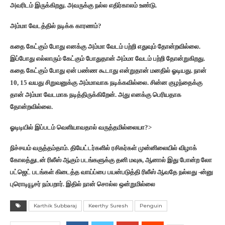
அவரிடம் இருக்கிறது. அவருக்கு நல்ல எதிர்காலம் உண்டு.
அம்மா வேடத்தில் நடிக்க காரணம்?
கதை கேட்கும் போது எனக்கு அம்மா வேடம் பற்றி எதுவும் தோன்றவில்லை.
இப்போது எல்லாரும் கேட்கும் போதுதான் அம்மா வேடம் பற்றி தோன்றுகிறது.
கதை கேட்கும் போது ஏன் பண்ண கூடாது என்றுதான் மனதில் ஓடியது. நான்
10, 15 வயது சிறுவனுக்கு அம்மாவாக நடிக்கவில்லை. சின்ன குழந்தைக்கு
தான் அம்மா வேடமாக நடித்திருக்கிறேன். அது எனக்கு பெரியதாக
தோன்றவில்லை.
ஓடிடியில் இப்படம் வெளியாவதால் வருத்தமில்லையா?>
நிச்சயம் வருத்தம்தாம். தியேட்டர்களில் ரசிகர்கள் முன்னிலையில் விழாக்
கோலத்துடன் ரிலீஸ் ஆகும் படங்களுக்கு தனி மவுசு, ஆனால் இது போன்ற லோ
பட்ஜெட் படங்கள் கிடைத்த வாய்ப்பை பயன்படுத்தி ரிலீஸ் ஆவதே நல்லது -ன்னு
புரொடியூசர் நம்பறார். இதில் நான் சொல்ல ஒன்றுமில்லை
Karthik Subbaraj
Keerthy Suresh
Penguin