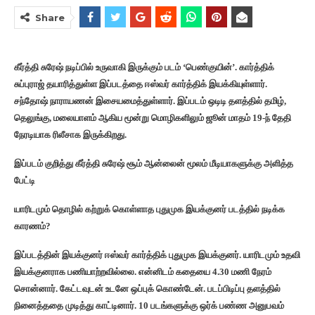
Share
கீர்த்தி சுரேஷ் நடிப்பில் உருவாகி இருக்கும் படம் ‘பெண்குயின்’. கார்த்திக்
சுப்புராஜ் தயாரித்துள்ள இப்படத்தை ஈஸ்வர் கார்த்திக் இயக்கியுள்ளார்.
சந்தோஷ் நாராயணன் இசையமைத்துள்ளார். இப்படம் ஒடிடி தளத்தில் தமிழ்,
தெலுங்கு, மலையாளம் ஆகிய மூன்று மொழிகளிலும் ஜூன் மாதம் 19-ந் தேதி
நேரடியாக ரிலீசாக இருக்கிறது.
இப்படம் குறித்து கீர்த்தி சுரேஷ் சூம் ஆன்லைன் மூலம் மீடியாகளுக்கு அளித்த
பேட்டி
யாரிடமும் தொழில் கற்றுக் கொள்ளாத புதுமுக இயக்குனர் படத்தில் நடிக்க
காரணம்?
இப்படத்தின் இயக்குனர் ஈஸ்வர் கார்த்திக் புதுமுக இயக்குனர். யாரிடமும் உதவி
இயக்குனராக பணியாற்றவில்லை. என்னிடம் கதையை 4.30 மணி நேரம்
சொன்னார். கேட்டவுடன் உடனே ஒப்புக் கொண்டேன். படப்பிடிப்பு தளத்தில்
நினைத்ததை முடித்து காட்டினார். 10 படங்களுக்கு ஒர்க் பண்ண அனுபவம்