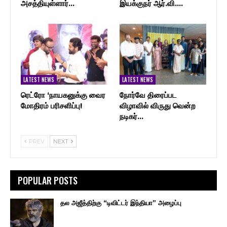
அசத்தியுள்ளார்…
இயக்குநர் ஆர்.வி.…
LATEST NEWS
LATEST NEWS
ரெட்ரோ ‘நாயகனுக்கு வைர
நோர்வே திரைப்பட
மோதிரம் பரிசளிப்பு!
விழாவில் விருது வென்ற
நடிகர்…
PREV
NEXT
POPULAR POSTS
தல அஜீத்திற்கு “டிவிட்டர் இந்தியா” அழைப்பு