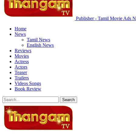
Publisher - Tamil Movie Ads N
Home
News
Tamil News
English News
Reviews
Movies
Actress
Actors
Teaser
Trailers
Videos Songs
Book Review