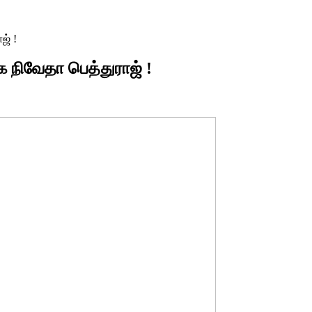
ஜ் !
 நிவேதா பெத்துராஜ் !