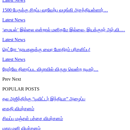
Latest News
1500 பேருக்கு சிறப்பு வரவேற்பு வழங்கி அசத்தியுள்ளார்…
Latest News
‘மையல்’ இல்லை என்றால் மனிதமே இல்லை- இயக்குநர் ஆர்.வி.…
Latest News
ரெட்ரோ ‘நாயகனுக்கு வைர மோதிரம் பரிசளிப்பு!
Latest News
நோர்வே திரைப்பட விழாவில் விருது வென்ற நடிகர்…
Prev
Next
POPULAR POSTS
தல அஜீத்திற்கு “டிவிட்டர் இந்தியா” அழைப்பு
கைதி விமர்சனம்
சிவப்பு மஞ்சள் பச்சை விமர்சனம்
மகாமுனி விமர்சனம்