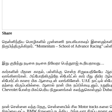
Share
தென்னிந்திய மொழிகளில் முன்னணி நாயகியாகவும் இளைஞர்களின் 
நிரூபித்திருக்கிறார். “Momentum – School of Advance Racing” பள்
இது குறித்து நடிகை நடிகை நிவேதா பெத்துராஜ் கூறியதாவது…
கார்களின் மீதான காதல், பள்ளிக்கு சென்ற சிறுவயதிலேயே ஆரம்
வாங்கினார்கள். அப்போதிலிருந்தே ஸ்போர்ட்ஸ் கார் மீது தீவிர ஆ
ஸ்போர்ட்ஸ் காரை மிக ஆசையுடன் வாங்கினேன். UAE நாட்டில் ஸ்
தந்தை விரும்பவில்லை. ஆனால் நான் மிக நம்பிக்கயுடனும், உறுதி
Chevrolet போன்ற மிகப்பெரிய நிறுவனங்கள் கலந்துகொள்ளும் Dub
நான் சென்னை வந்த பிறகு, சென்னையில் சில Motor tracks களை சென
நிகழ்வை ஒட்டி BMW நிறுவனம் நடத்திய, அந்த வார சிறப்பு காரை ஓட