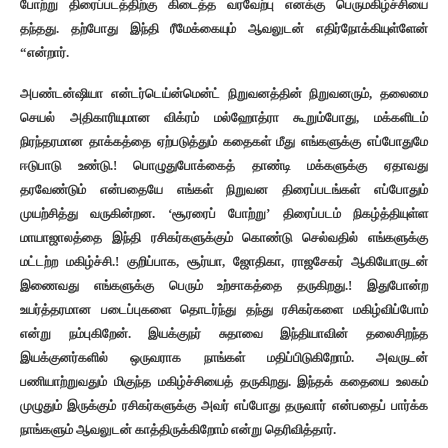
போற்று திரைப்படத்திற்கு கிடைத்த வரவேற்பு எனக்கு பெருமகிழ்ச்சியை
தந்தது. தற்போது இந்தி ரீமேக்கையும் ஆவலுடன் எதிர்நோக்கியுள்ளேன்
“என்றார்.
அபண்டன்ஷியா என்டர்டெய்ன்மென்ட் நிறுவனத்தின் நிறுவனரும், தலைமை
செயல் அதிகாரியுமான விக்ரம் மல்ஹோத்ரா கூறும்போது, மக்களிடம்
நிரந்தரமான தாக்கத்தை ஏற்படுத்தும் கதைகள் மீது எங்களுக்கு எப்போதுமே
ஈடுபாடு உண்டு.! பொழுதுபோக்கைத் தாண்டி மக்களுக்கு ஏதாவது
தரவேண்டும் என்பதையே எங்கள் நிறுவன திரைப்படங்கள் எப்போதும்
முயற்சித்து வருகின்றன. ‘சூரரைப் போற்று’ திரைப்படம் நிகழ்த்தியுள்ள
மாயாஜாலத்தை இந்தி ரசிகர்களுக்கும் கொண்டு செல்வதில் எங்களுக்கு
மட்டற்ற மகிழ்ச்சி.! குறிப்பாக, சூர்யா, ஜோதிகா, ராஜசேகர் ஆகியோருடன்
இணைவது எங்களுக்கு பெரும் உற்சாகத்தை தருகிறது.! இதுபோன்ற
உயர்த்தரமான படைப்புகளை தொடர்ந்து தந்து ரசிகர்களை மகிழ்விப்போம்
என்று நம்புகிறேன். இயக்குநர் சுதாவை இந்தியாவின் தலைசிறந்த
இயக்குனர்களில் ஒருவராக நாங்கள் மதிப்பிடுகிறோம். அவருடன்
பணியாற்றுவதும் மிகுந்த மகிழ்ச்சியைத் தருகிறது. இந்தக் கதையை உலகம்
முழுதும் இருக்கும் ரசிகர்களுக்கு அவர் எப்போது தருவார் என்பதைப் பார்க்க
நாங்களும் ஆவலுடன் காத்திருக்கிறோம் என்று தெரிவித்தார்.