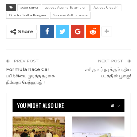
actor surya
actress Aparna Balamurali
Actress Urvashi
Director Sudha Kongara
Soorarai Pottru movie
Share
PREV POST
NEXT POST
Formula Race Car
சசிகுமார் நடிக்கும் புதிய
பயிற்சியை முடித்த நடிகை
படத்தின் பூஜை!
நிவேதா பெத்துராஜ் !
YOU MIGHT ALSO LIKE
All