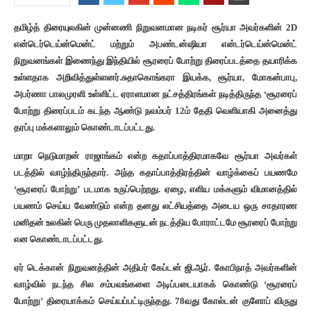
தமிழ்த் திரையுலகின் முன்னணி நிறுவனமான நடிகர் சூர்யா அவர்களின் 2D
என்டெர்டெய்ன்மென்ட் மற்றும் அபண்டன்ஷியா என்டர்டெய்ன்மென்ட்
நிறுவனங்கள் இணைந்து இந்தியில் சூரரைப் போற்று திரைப்படத்தை தயாரிக்க
உள்ளதாக அறிவித்துள்ளனர்.சுதாகொங்கரா இயக்க, சூர்யா, மோகன்பாபு,
அபர்ணா பாலமுரளி உள்ளிட்ட ஏராளமான நட்சத்திரங்கள் நடித்திருந்த ‘சூரரைப்
போற்று திரைப்படம் கடந்த ஆண்டு நவம்பர் 12ம் தேதி வெளியாகி அனைத்து
தரப்பு மக்களாலும் கொண்டாடப்பட்டது.
மாறா நெடுமாறன் ராஜாங்கம் என்ற கதாப்பாத்திரமாகவே சூர்யா அவர்கள்
படத்தில் வாழ்ந்திருந்தார். அந்த கதாப்பாத்திரத்தின் வாழ்க்கைப் பயணமே
‘சூரரைப் போற்று’ படமாக உருப்பெற்றது. ஏழை, எளிய மக்களும் விமானத்தில்
பயணம் செய்ய வேண்டும் என்ற தனது லட்சியத்தை அடைய ஒரு சாதாரண
மனிதன் உலகின் பெரு முதலாளிகளுடன் நடத்திய போராட்டமே சூரரைப் போற்று
என கொண்டாடப்பட்டது.
ஏர் டெக்கான் நிறுவனத்தின் அதிபர் கேப்டன் ஜி.ஆர். கோபிநாத் அவர்களின்
வாழ்வில் நடந்த சில சம்பவங்களை அடிப்படையாகக் கொண்டு ‘சூரரைப்
போற்று’ திரையாக்கம் செய்யப்பட்டிருந்தது. 78வது கோல்டன் குளோப் விருது