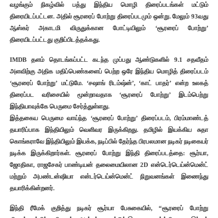
வழங்கும் நிகழ்வில் பத்து இந்திய மொழி திரைப்படங்கள் மட்டும்
திரையிடப்பட்டன. அதில் சூரரைப் போற்று திரைப்படமும் ஒன்று. மேலும் 93வது
ஆஸ்கர் அகாடமி விருதுக்கான போட்டியிலும் ‘சூரரைப் போற்று’
திரையிடப்பட்டது குறிப்பிடத்தக்கது.
IMDB தளம் தொடங்கப்பட்ட கடந்த முப்பது ஆண்டுகளில் 9.1 சதவீதம்
அளவிற்கு அதிக மதிப்பெண்களைப் பெற்ற ஒரே இந்திய மொழித் திரைப்படம்
‘சூரரைப் போற்று’ மட்டுமே. ‘சஷாங் ரிடம்ஷ்ன்’, ‘காட் பாதர்’ என்ற உலகத்
திரைப்பட வரிசையில் மூன்றாவதாக ‘சூரரைப் போற்று’ இடம்பெற்று
இந்தியாவுக்கே பெருமை சேர்த்துள்ளது.
இத்தகைய பெருமை வாய்ந்த ‘சூரரைப் போற்று’ திரைப்படம், பிரம்மாண்டத்
தயாரிப்பாக இந்தியிலும் வெளிவர இருக்கிறது. தமிழில் இயக்கிய சுதா
கொங்கராவே இந்தியிலும் இயக்க, நடிப்பில் தேர்ந்த பிரபலமான நடிகர் நடிகையர்
நடிக்க இருக்கிறார்கள். சூரரைப் போற்று இந்தி திரைப்படத்தை: சூர்யா,
ஜோதிகா, ராஜசேகர் பாண்டியன் தலைமையிலான 2D என்டெர்டெய்ன்மென்ட்
மற்றும் அபண்டன்ஷியா என்டர்டெய்ன்மென்ட் நிறுவனங்கள் இணைந்து
தயாரிக்கின்றனர்.
இந்தி ரீமேக் குறித்து நடிகர் சூர்யா பேசுகையில், “சூரரைப் போற்று