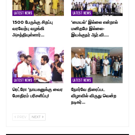
LATEST NEWS
LATEST NEWS
1500 பேருக்கு சிறப்பு
‘மையல்’ இல்லை என்றால்
வரவேற்பு வழங்கி
மனிதமே இல்லை-
அசத்தியுள்ளார்…
இயக்குநர் ஆர்.வி.…
LATEST NEWS
LATEST NEWS
ரெட்ரோ ‘நாயகனுக்கு வைர
நோர்வே திரைப்பட
மோதிரம் பரிசளிப்பு!
விழாவில் விருது வென்ற
நடிகர்…
PREV
NEXT