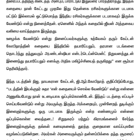
திரைப்படத்திற்கு கிடைத்த அன்பும், பாராட்டும் இதுவரை பார்த்திராதது. இந்தக்
கதையை நான் கேட்டது முதலே இது தென்னக ரசிகர்களுக்கான படமாக
மட்டும் இல்லாமல் ஒட்டுமொத்த இந்திய ரசிகர்களுக்கான படமாகவும் இருக்க
வேண்டும் என்று நினைத்தேன். ஏனெனில் அந்தக் கதையில் ஜீவன் அத்தகைய
வலிமை வாய்ந்ததாக இருந்தது.
உழைக்க வேண்டும் என்று நினைப்பவர்களுக்கு உத்வேகம் தரும் கேப்டன்
கோபிநாத்தின் கதையை இந்தியில் தயாரிப்பதும், தரமான படங்களை
தொடர்ந்து தந்துவரும் அபண்டன்ஷியா என்டர்டெய்ன்மென்ட் நிறுவனத்துடன்
இணைந்து தயாரிப்பதும் எனக்கு அதிக மகிழ்ச்சியைத் தருகிறது” என சூர்யா
தெரிவித்தார்.
இந்த படத்தின் நிஜ, நாயகரான கேப்டன், ஜி.ஆர்.கோபிநாத் குறிப்பிடும்போது,
“படத்தின் இயக்குநர் சுதா ‘என் கதையைச் சொல்ல வேண்டும்’ என்று என்னை
அணுகியபோது நான் உடனடியாக ஒப்புக்கொண்டேன். இந்தப் படத்தை எப்படிச்
செய்யவேண்டும் என்று அவருக்கு இருந்த அக்கறையும், முன்னேறத் துடிக்கும்
இளைஞர்களுக்கு ஒரு பாடமாக இருக்கும் என்ற எண்ணமும் என்னை
ஒப்புக்கொள்ள வைத்தன..! சிறுநகரம் மற்றும் கிராமங்களைச் சேர்ந்த
இளைஞர்களுக்கு தங்கள் கனவுகளைத் துரத்த குறைவான வாய்ப்புகளே
வழங்கப்படுகின்றன. அவர்கள் அனைவருக்கும் தன்னம்பிக்கை தந்த சூரரைப்