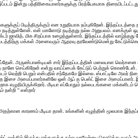
 இப்படம் இன்று பத்திரிகையாளர்களுக்கு பிரத்யேகமாக திரையிடப்பட்டத
களுக்குப் பிடித்திருக்கும் என உறுதியாக நம்புகிறேன். இந்தப்படத
ல் நடித்துள்ளேன். என் மகளோடு நடித்தது நல்ல அனுபவம். எனக்குள் ஒ
ரக்டர் ஜாவித். மிக சிறப்பாக உழைத்துள்ளார். இந்தப்படத்தில் வாழ்ந்த
. படத்திற்கு மக்கள் அனைவரும் ஆதரவு தரவேண்டுமென்று கேட்டுக்கொ
ய்தேன். அருண்பாண்டியன் சார் இந்தப்படத்தின் மலையாள வெர்சனை காண
ானே செய்கிறேன் என்று வாய்ப்பைக் கேட்டுப் பெற்றுக் கொண்டேன். கீர
ந்தப்படம் வெற்றி பெறும் என்பதில் சந்தேகமே இல்லை. ஸ்பாட்டிலே அவர்
ய்த இசை அமைப்பாளர்களிலே ஒன் ஆப் த பெஸ்ட் இசை அமைப்பாளர். இந்
ன்றாக எழுதியிருக்கிறார். மீடியா எப்போதும் நல்லபடங்களை மக்களிடம
் நன்றி ” என்றார்
் அதற்கான காரணம் மீடியா தான். உங்களின் எழுத்தின் மூலமாக இந்தப
்ட் லுக்கில் இருந்து எங்களுக்கு நல்ல வரவேற்பை கொடுத்து வரும் அன