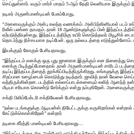
செய்துள்ளார். வரும் மார்ச் மாதம் 5-ஆம் தேதி வெளியாக இருக்கும்
நடிகர் அருண்பாண்டியன் பேசும்போது,
“அனைவருக்கும் அன்பு கலந்த வணக்கம். அன்பிற்கினியாள் படம் உங்
ரிலீஸ் பண்ண தாமதம். நான் 18 ஆண்டுகளுக்குப் பின் இந்தப்படத்தி
ஏற்படுத்தியுள்ளது. இந்தப்படத்திற்கு உயிர் கொடுத்தவர் மியூசிக் டை
தொடர்ந்து நிச்சயமாக நடிப்பேன். ஒரு நல்லபடத்தை எடுத்துள்ளோம்
இயக்குநர் கோகுல் பேசியதாவது,
“இந்தப்படம் எனக்கு ஒரு புது ஜானராக இருக்கும் என நினைத்து செ
எனக்கு பிடித்துப்போனதால் .நான் அருண்பாண்டியன் சாரிடம் படத்தை ந
நடிப்பு இந்தப்படத்தைத் தூக்கிப்பிடித்திருக்கிறது. எங்களுக்கு இ
சிறப்பான உழைப்பைக் கொடுத்து நடித்தார். ஜாவித் நான் வேலை செ
வந்திருக்கின்றன. படத்தில் எல்லாப்பாடல்களையும் லலித் ஆனந்த் ந
மீடியா சரியாக கொண்டு சேர்க்கும் என்று நம்புகிறேன். அனைவருக்கும
சக்தி பிலிம்பேக்டரி சக்திவேலன் பேசியதாவது,
“நல்ல படங்களுக்கு ஆடியன்ஸ் தியேட்டருக்கு வருகிறார்கள் என்றால
கேட்டுக்கொள்கிறேன்” என்றார்
நடிகை கீர்த்தி பாண்டியன் பேசியதாவது…
“இந்தப்படத்தை மிக அன்போடு எடுத்திருக்கோம். இந்தப்படத்தின் பர்ஸ