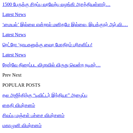
1500 பேருக்கு சிறப்பு வரவேற்பு வழங்கி அசத்தியுள்ளார்…
Latest News
‘மையல்’ இல்லை என்றால் மனிதமே இல்லை- இயக்குநர் ஆர்.வி.…
Latest News
ரெட்ரோ ‘நாயகனுக்கு வைர மோதிரம் பரிசளிப்பு!
Latest News
நோர்வே திரைப்பட விழாவில் விருது வென்ற நடிகர்…
Prev
Next
POPULAR POSTS
தல அஜீத்திற்கு “டிவிட்டர் இந்தியா” அழைப்பு
கைதி விமர்சனம்
சிவப்பு மஞ்சள் பச்சை விமர்சனம்
மகாமுனி விமர்சனம்