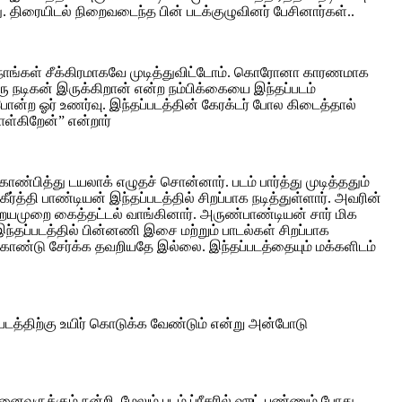
ு. திரையிடல் நிறைவடைந்த பின் படக்குழுவினர் பேசினார்கள்..
்தை நாங்கள் சீக்கிரமாகவே முடித்துவிட்டோம். கொரோனா காரணமாக
ரு நடிகன் இருக்கிறான் என்ற நம்பிக்கையை இந்தப்படம்
து போன்ற ஓர் உணர்வு. இந்தப்படத்தின் கேரக்டர் போல கிடைத்தால்
ள்கிறேன்” என்றார்
்பித்து டயலாக் எழுதச் சொன்னார். படம் பார்த்து முடித்ததும்
்த்தி பாண்டியன் இந்தப்படத்தில் சிறப்பாக நடித்துள்ளார். அவரின்
 நிறையமுறை கைத்தட்டல் வாங்கினார். அருண்பாண்டியன் சார் மிக
தப்படத்தில் பின்னணி இசை மற்றும் பாடல்கள் சிறப்பாக
் கொண்டு சேர்க்க தவறியதே இல்லை. இந்தப்படத்தையும் மக்களிடம்
்படத்திற்கு உயிர் கொடுக்க வேண்டும் என்று அன்போடு
ைவருக்கும் நன்றி. மேலும் படம் ப்ரீசரில் ஷுட் பண்ணும் போது