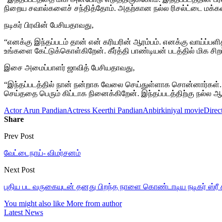
நிறைய சவால்களைச் சந்தித்தோம். அதற்கான நல்ல ரிசல்ட்டை மக்கள் 
நடிகர் பிரவின் பேசியதாவது,
“எனக்கு இந்தப்படம் தான் என் கரியரின் ஆரம்பம். எனக்கு வாய்ப்பள
உங்களை கேட்டுக்கொள்கிறேன். கீர்த்தி பாண்டியன் படத்தில் மிக சிற
இசை அமைப்பாளர் ஜாவித் பேசியதாவது,
“இந்தப்படத்தில் நான் நன்றாக வேலை செய்துள்ளாக சொன்னார்கள். 
செய்ததை பெரும் கிப்டாக நினைக்கிறேன். இந்தப்படத்திற்கு நல்ல 
Actor Arun Pandian
Actress Keerthi Pandian
Anbirkiniyal movie
Direc
Share
Prev Post
வேட்டைநாய்- விமர்சனம்
Next Post
புதிய பட வருகையுடன் தனது பிறந்த நாளை கொண்டாடிய நடிகர் ஸ்ரீ க
You might also like
More from author
Latest News