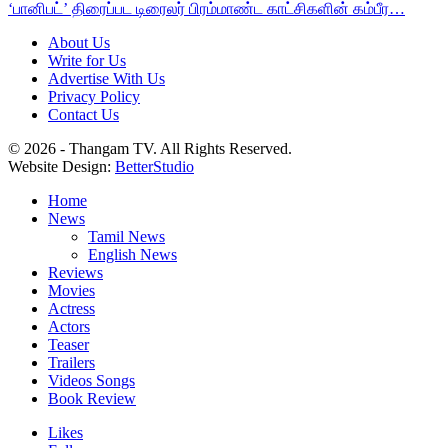
‘பானிபட்’ திரைப்பட டிரைலர் பிரம்மாண்ட காட்சிகளின் கம்பீர…
About Us
Write for Us
Advertise With Us
Privacy Policy
Contact Us
© 2026 - Thangam TV. All Rights Reserved.
Website Design:
BetterStudio
Home
News
Tamil News
English News
Reviews
Movies
Actress
Actors
Teaser
Trailers
Videos Songs
Book Review
Likes