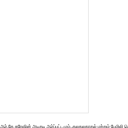
்.கே சுரேஷின் அடிதடி ஆர்ப்பட்டமும்..கலகலகாதல் மற்றும் பேமிலி