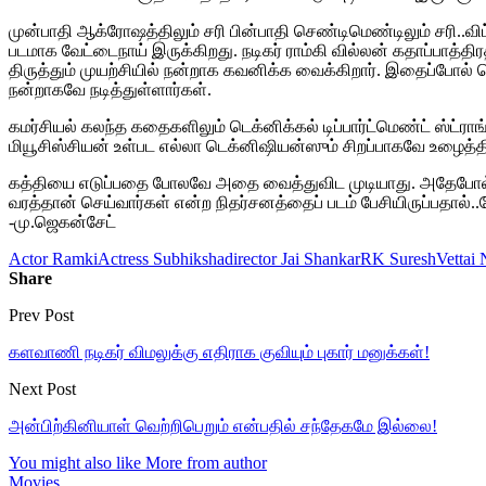
முன்பாதி ஆக்ரோஷத்திலும் சரி பின்பாதி செண்டிமெண்டிலும் சரி..விட்
படமாக வேட்டைநாய் இருக்கிறது. நடிகர் ராம்கி வில்லன் கதாப்பாத்
திருத்தும் முயற்சியில் நன்றாக கவனிக்க வைக்கிறார். இதைப்போல் தொட
நன்றாகவே நடித்துள்ளார்கள்.
கமர்சியல் கலந்த கதைகளிலும் டெக்னிக்கல் டிப்பார்ட்மெண்ட் ஸ்ட்ர
மியூசிஸ்சியன் உள்பட எல்லா டெக்னிஷியன்ஸும் சிறப்பாகவே உழைத்தி
கத்தியை எடுப்பதை போலவே அதை வைத்துவிட முடியாது. அதேபோல் தீ
வரத்தான் செய்வார்கள் என்ற நிதர்சனத்தைப் படம் பேசியிருப்பதால்
-மு.ஜெகன்சேட்
Actor Ramki
Actress Subhiksha
director Jai Shankar
RK Suresh
Vettai
Share
Prev Post
களவாணி நடிகர் விமலுக்கு எதிராக குவியும் புகார் மனுக்கள்!
Next Post
அன்பிற்கினியாள் வெற்றிபெறும் என்பதில் சந்தேகமே இல்லை!
You might also like
More from author
Movies