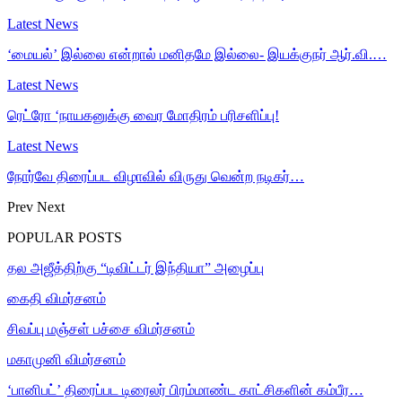
Latest News
‘மையல்’ இல்லை என்றால் மனிதமே இல்லை- இயக்குநர் ஆர்.வி.…
Latest News
ரெட்ரோ ‘நாயகனுக்கு வைர மோதிரம் பரிசளிப்பு!
Latest News
நோர்வே திரைப்பட விழாவில் விருது வென்ற நடிகர்…
Prev
Next
POPULAR POSTS
தல அஜீத்திற்கு “டிவிட்டர் இந்தியா” அழைப்பு
கைதி விமர்சனம்
சிவப்பு மஞ்சள் பச்சை விமர்சனம்
மகாமுனி விமர்சனம்
‘பானிபட்’ திரைப்பட டிரைலர் பிரம்மாண்ட காட்சிகளின் கம்பீர…