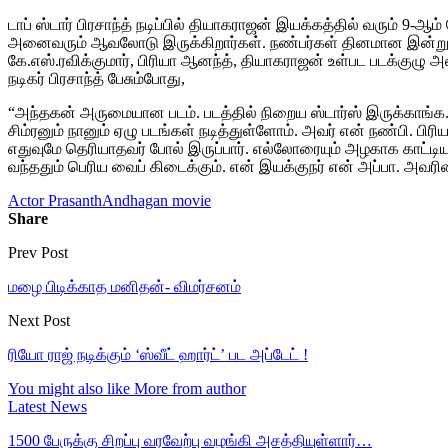
டாப் ஸ்டார் பிரசாந்த் நடிப்பில் தியாகராஜன் இயக்கத்தில் வரும் 
அனைவரும் ஆவலோடு இருக்கிறார்கள். நண்பர்கள் தினமான இன்று இப்படத
கே.எஸ்.ரவிக்குமார், பிரியா ஆனந்த், தியாகராஜன் உள்பட படக்குழு
நடிகர் பிரசாந்த் பேசும்போது,
“அந்தகன் அருமையான படம். படத்தில் நிறைய ஸ்டார்ஸ் இருக்காங்க.
சிம்ரனும் நானும் ஏழு படங்கள் நடித்துள்ளோம். அவர் என் நண்பி. பி
எதுவுமே தெரியாதவர் போல் இருப்பார். எல்லோரையும் அழகாக காட்டியு
வந்ததும் பெரிய வைப் கிடைக்கும். என் இயக்குநர் என் அப்பா. அவரின் ந
Actor Prasanth
Andhagan movie
Share
Prev Post
மழை பிடிக்காத மனிதன்- விமர்சனம்
Next Post
ரியோ ராஜ் நடிக்கும் ‘ஸ்வீட் ஹார்ட்’ பட அப்டேட் !
You might also like
More from author
Latest News
1500 பேருக்கு சிறப்பு வரவேற்பு வழங்கி அசத்தியுள்ளார்…