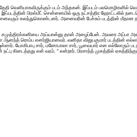
9-ஆம் தேதி வெளியாகவிருக்கும் படம் அந்தகன். இப்படம் பலமொழிகளில் 
்தின் பிரஸ்மீட் சென்னையில் ஒரு நட்சத்திர ஹோட்டலில் நடைபெற்றது.
 அனைவரும் கலந்துகொண்டனர். அனைவரின் பேச்சும் படத்தின் மீதான நம
 சமுத்திரக்கனியை அய்யான்னு தான் அழைப்பேன். அவரை அப்பா அழைத்தத
ரியா ஆனந்த் ரொம்ப எனர்ஜியானவர். வனிதா விஜயகுமார் படத்தின் எல்லா 
ள்ளார். யோகிபாபு சார், மனோபாலா சார், பூவையார் என எல்லோரும் படத்
ட்பு கிடைத்தது என் வரம். ” என்றார். பிரசாந்த் முகத்தில் ஏகத்திற்கும