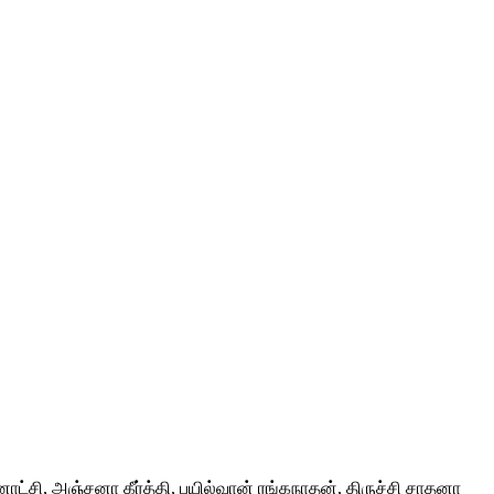
ீனாட்சி, அஞ்சனா கீர்த்தி, பயில்வான் ரங்கநாதன், திருச்சி சாதனா