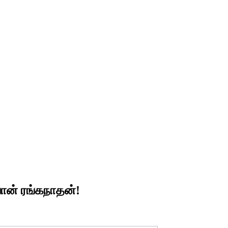
வான் ரங்கநாதன்!