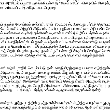
ன அரசியல் படமாக உருவாகியுள்ளது “அறம் செய்”. விரைவில் திரைக்க
 முன்னிலையில் இனிதே நடைபெற்றது
டிக்க வேண்டும் என்றார், நான் Youtube ல், பேசுவது பற்றித் தெரியுமா 
ாளே போனில் அனுப்பிவிடுவார், அவர் எழுதின டயலாக்கை அப்படியே சொன
சம்பவங்களை எடுத்திருக்கிறார் ஆனால் போஸ்ட்ரில் இப்படத்தில் அரச
ோதும் தவறான தகவலைப் பேசுவதில்லை, என் சமீபத்துப் பதிவுகளைப் பா
யும் எதிர்க்கட்சியும் தான் அவர்கள் எப்படி கள்ளை கொண்டு வருவார்
டு தவறாக பேசுகிறார்கள். இந்தப்படத்தில் பேசிய தொகையைச் சரியாக
த் தெரியும், நல்ல நடிகர். நான் அரசியல்வாதி கேரக்டர் செய்துள்ளே
ன்றாகப் படத்தை எடுத்துள்ளார். படம் வெற்றி பெற என் வாழ்த்துக்கள்.
ன் ஆர்மி மாதிரி செயல்பட்டு தன் மனதிலிருந்ததை படமாக எடுத்துள்ள
ஆடியுள்ளார், அவருடன் எனக்கு சாங்க் இருக்கிறது எனச் சொல்லிவிட்ட
வரும் நன்றாக நடித்துள்ளார். ஜாக்குவார் தங்கம் மிகச் சர்ச்சையா
பயில்வான் அண்ணன் நல்ல கேரக்டர் செய்துள்ளார் அவருடன் நடித்தத
ள் நன்றாக இருக்கும். வெற்றி அண்ணன் வில்லனாக நடித்திருக்கிறார். 
ுள்ளது. . படத்தைப் பார்த்து உங்கள் ஆதரவைத் தாருங்கள் நன்றி.
ால் இந்த படத்தில் நடித்த எல்லோருக்கும் அடுத்த வாழ்க்கை இருக்கிறத
வ்வொரு கதாபாத்திரமும் அவர்களுக்கான அரசியலைப் பேசி உள்ளார்கள்