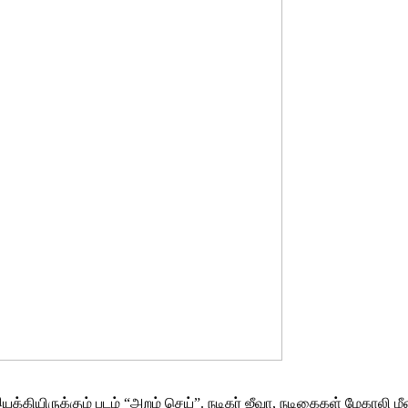
யக்கியிருக்கும் படம் “அறம் செய்”. நடிகர் ஜீவா, நடிகைகள் மேகாலி ம