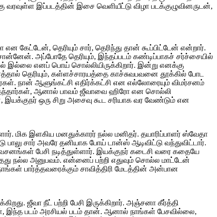
ு வரவுள்ள இப்படத்தின் இசை வெளியீட்டு விழா படக்குழுவினருடன்,
என கேட்டேன், தெரியும் சார், தெரிந்து தான் கூப்பிட்டேன் என்றார்.
்னேன். அப்போதே தெரியும், இந்தப்படம் கண்டிப்பாகச் சர்ச்சையில்
ியல் இல்லை எனப் பொய் சொல்லியிருக்கிறார். இன்று எனக்கு
ர்த்தால் தெரியும், கள்ளச்சாரயத்தை காச்சுவபவனை தூக்கில் போட
கள். நான் ஆளுங்கட்சி எதிர்க்கட்சி என எல்லோரையும் விமர்சனம்
த் தந்தார்கள், ஆனால் பாவம் ஜீவாவை ஹிரோ என சொல்லி
ன், இயக்குநர் ஒரு சிறு அசைவு கூட சரியாக வர வேண்டும் என
ார். மிக இளகிய மனதுக்காரர் நல்ல மனிதர். தயாரிப்பாளர் ஸ்வேதா
ு பாலு சார் அவரே தனியாக போய் டான்ஸ் ஆடிவிட்டு வந்துவிட்டார்.
ன வசனங்கள் பேசி நடித்துள்ளார். இயக்குநர் கடைசி வரை கதையே
ு நல்ல அனுபவம். என்னைப் பற்றி எதுவும் சொல்ல மாட்டேன்
நாங்கள் பார்த்தவரைக்கும் சாவித்திரி மேடத்தின் அன்பான
ு. ஜீவா நீட் பற்றி பேசி இருக்கிறார். அஞ்சனா கீர்த்தி
, இந்த படம் அரசியல் படம் தான். ஆனால் நாங்கள் பேசவில்லை,