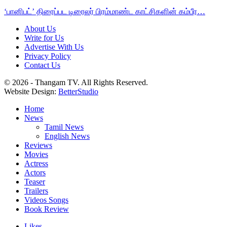
‘பானிபட்’ திரைப்பட டிரைலர் பிரம்மாண்ட காட்சிகளின் கம்பீர…
About Us
Write for Us
Advertise With Us
Privacy Policy
Contact Us
© 2026 - Thangam TV. All Rights Reserved.
Website Design:
BetterStudio
Home
News
Tamil News
English News
Reviews
Movies
Actress
Actors
Teaser
Trailers
Videos Songs
Book Review
Likes