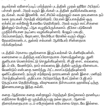
நடிகர்கள் வரிசைப்படிப் பார்த்தால் படத்தின் முதல் ஹீரோ அபிதாப்
பச்சன் தான். அவர் வரும் இடங்கள் படத்தின் தவிர்க்கவியலாத
தடங்கள். கமல் இரண்டே காட்சியில் வந்தாலும் கலக நாயகனாக நம்
உலக நாயகன் அசத்தி விடுகிறார். பிரபாஸ் இப்பாகத்தில் ஒரு
எக்ஸ்ட்ரா லக்கேஜ் போலவே தெரிகிறார். அவர் வரும் காட்சிகளை
இன்னும் மெச்சூட்-ஆக எழுதியிருக்கலாம். தீபிகா படுகோன்
முதிர்ச்சியான நடிப்பை வழங்கியுள்ளார். மேலும் பசுபதி,
பிரம்மானந்தம், ஷோபனா, கேமியோ ரோலில் வரும் விஜய்
தேவரகொண்டா, துல்கர் சல்மான் ஆகியோர் சின்னதாக
ஈர்க்கிறார்கள்
படத்தில் அகசாய சூரர்களாக இருப்பவர்கள் டெக்னிஷியன்ஸ்.
வரைகலை படத்திற்கு வரப்பிரசாதமாக அமைந்துள்ளது. துளி
துளியாக மெனக்கெட்டு செதுக்கியுள்ளார். சி.ஜி சைட் எவ்வளவு
இடம் விட வேண்டும், நாம் எவ்வளவு இடத்தில் புகுந்து விளையாட
வேண்டும் என்பதை உணர்ந்து அட்டகாசப்படுத்தியுள்ளார்
ஒளிப்பதிவாளர். நம்மூர் சந்தோஷ் நாராயணன் தான் இசை. மனிதர்
அசத்தியுள்ளார். குறிப்பாக அபிதாபிற்கு போட்டுள்ள பி.ஜி.எம்
நெருப்பாக தெறிக்கிறது. விஷுவலாக நிச்சயமாக ஹாலிவுட்டிற்கு
இணையானது இந்த கல்கி.
கதை ஆதிகால கதை என்றாலும் அதற்குள் நிகழ்காலம் தாண்டிய
எதிர்கால மேஜிக்-ஐ புகுத்திருப்பது நல்ல ஐடியா. ஆனால்
திரைக்கதையாக படம் எமோஷ்னல் ஏரியாவை தொடவே இல்லை.