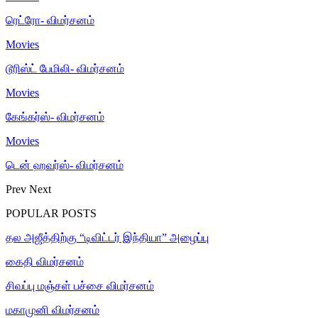
ரெட்ரோ- விமர்சனம்
Movies
டூரிஸ்ட் பேமிலி- விமர்சனம்
Movies
கேங்கர்ஸ்- விமர்சனம்
Movies
டென் ஹவர்ஸ்- விமர்சனம்
Prev
Next
POPULAR POSTS
தல அஜீத்திற்கு “டிவிட்டர் இந்தியா” அழைப்பு
கைதி விமர்சனம்
சிவப்பு மஞ்சள் பச்சை விமர்சனம்
மகாமுனி விமர்சனம்