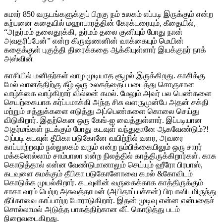
சுமார் 850 வருடங்களுக்குப் பிறகு நம் உலகம் எப்படி இருக்கும் என்ற
கற்பனை கதையில் மஹாபாரத்தின் கேரக்டரையும், கீதையில்,
“அதர்மம் தலைதூக்கி, தர்மம் தலை குனியும் போது நான்
அவதரிப்பேன்” என்ற கிருஷ்ணனின் வாக்கையும் மெயின்
கதைக்குள் புகுத்தி திரைக்கதை ஆக்கியுள்ளார் இயக்குநர் நாக்
அஸ்வின்
காசியில் மனிதர்கள் வாழ முடியாத சூழல் இருக்கிறது. காசிக்கு
மேல் வானத்திற்கு கீழ் ஒரு உலகத்தைப் படைத்து சொகுசான
வாழ்க்கை வாழ்கிறார் வில்லன் கமல். மேலும் அவர் பல பெண்களை
செயற்கையாக கர்ப்பமாக்கி அந்த சிசு வளருமுன்பே அதன் சக்தி
மற்றும் சத்துக்களை எடுத்து அப்பெண்களை கொலை செய்து
விடுகிறார். இதற்கென ஒரு கேங்-ஐ வைத்துள்ளார். இப்படியான
அதர்மங்கள் நடக்கும் போது கடவுள் வந்துதானே ஆகவேண்டும்?!
அப்படி கடவுள் தீபிகா படுகோனே வயிற்றில் வளர, அவரை
காப்பாற்றவும் நல்லுலகம் வரும் என்ற நம்பிக்கையிலும் ஒரு சாரர்
மக்களெல்லாம் சாம்பாலா என்ற நிலத்தில் காத்திருக்கிறார்கள். காசு
கொடுத்தால் என்ன வேண்டுமானாலும் செய்யும் ஹீரோ பிரபாஸ்,
கடவுளை சுமக்கும் தீபிகா படுகோனோவை கமல் &கோவிடம்
கொடுக்க முயல்கிறார். கடவுளின் வருகைக்காக காத்திருக்கும்
சாகா வரம் பெற்ற அசுவத்தாமன் (அபிதாப் பச்சன்) பிரபாஸிடமிருந்து
தீபிகாவை காப்பாற்ற போராடுகிறார். இதன் முடிவு என்ன என்பதைச்
சொல்லாமல் அடுத்த பாகத்திற்கான லீட் கொடுத்து படம்
நிறைவடைகிறது.