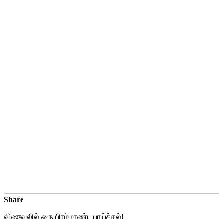
Share
விஷுவலில் ஒரு பிரம்மாண்ட பாய்ச்சல்!