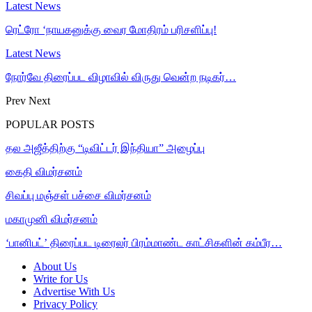
Latest News
ரெட்ரோ ‘நாயகனுக்கு வைர மோதிரம் பரிசளிப்பு!
Latest News
நோர்வே திரைப்பட விழாவில் விருது வென்ற நடிகர்…
Prev
Next
POPULAR POSTS
தல அஜீத்திற்கு “டிவிட்டர் இந்தியா” அழைப்பு
கைதி விமர்சனம்
சிவப்பு மஞ்சள் பச்சை விமர்சனம்
மகாமுனி விமர்சனம்
‘பானிபட்’ திரைப்பட டிரைலர் பிரம்மாண்ட காட்சிகளின் கம்பீர…
About Us
Write for Us
Advertise With Us
Privacy Policy