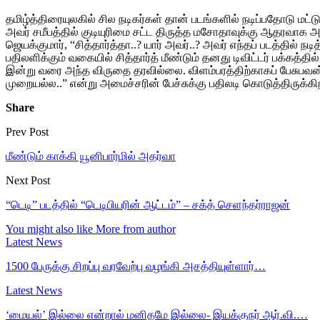
தமிழ்த்திரையுலகில் சில நடிகர்கள் தான் படங்களில் நடிப்பதோடு மட்டு
அவர் சமீபத்தில் குடியுரிமை சட்ட திருத்த மசோதாவுக்கு ஆதரவாக அத
ஜெயக்குமார், “சித்தார்த்தா..? யார் அவர்..? அவர் எந்தப் படத்தில் ந
பதிலளிக்கும் வகையில் சித்தார்த் மீண்டும் தனது டிவிட்டர் பக்கத
இன்று வரை அந்த விருதை தரவில்லை. விளம்பரத்திற்காகப் பேசுபவன்
முறையல்ல..” என்று அமைச்சரின் பேச்சுக்கு பதிலடி கொடுத்திருக்கிறார
Share
Prev Post
மீண்டும் காக்கி யூனிபார்மில் அதர்வா
Next Post
“டெடி” படத்தில் “டெடிபியரின் ஆட்டம்” – சக்த் செளந்தர்ராஜன்
You might also like
More from author
Latest News
1500 பேருக்கு சிறப்பு வரவேற்பு வழங்கி அசத்தியுள்ளார்…
Latest News
‘மையல்’ இல்லை என்றால் மனிதமே இல்லை- இயக்குநர் ஆர்.வி.…