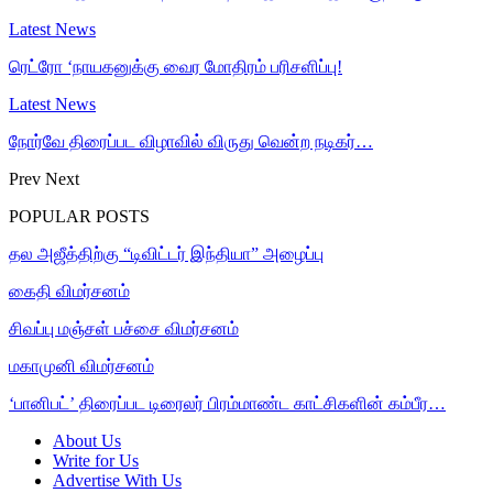
Latest News
ரெட்ரோ ‘நாயகனுக்கு வைர மோதிரம் பரிசளிப்பு!
Latest News
நோர்வே திரைப்பட விழாவில் விருது வென்ற நடிகர்…
Prev
Next
POPULAR POSTS
தல அஜீத்திற்கு “டிவிட்டர் இந்தியா” அழைப்பு
கைதி விமர்சனம்
சிவப்பு மஞ்சள் பச்சை விமர்சனம்
மகாமுனி விமர்சனம்
‘பானிபட்’ திரைப்பட டிரைலர் பிரம்மாண்ட காட்சிகளின் கம்பீர…
About Us
Write for Us
Advertise With Us