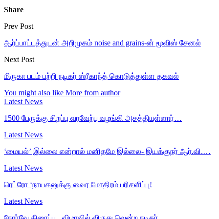
Share
Prev Post
ஆர்ப்பாட்டத்துடன் அறிமுகம் noise and grains-ன் மூவிஸ் சேனல்
Next Post
மிருகா படம் பற்றி நடிகர் ஸ்ரீகாந்த் கொடுத்துள்ள தகவல்
You might also like
More from author
Latest News
1500 பேருக்கு சிறப்பு வரவேற்பு வழங்கி அசத்தியுள்ளார்…
Latest News
‘மையல்’ இல்லை என்றால் மனிதமே இல்லை- இயக்குநர் ஆர்.வி.…
Latest News
ரெட்ரோ ‘நாயகனுக்கு வைர மோதிரம் பரிசளிப்பு!
Latest News
நோர்வே திரைப்பட விழாவில் விருது வென்ற நடிகர்…