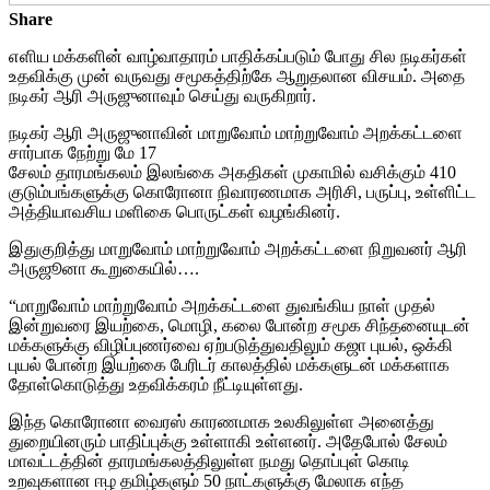
Share
எளிய மக்களின் வாழ்வாதாரம் பாதிக்கப்படும் போது சில நடிகர்கள்
உதவிக்கு முன் வருவது சமூகத்திற்கே ஆறுதலான விசயம். அதை
நடிகர் ஆரி அருஜுனாவும் செய்து வருகிறார்.
நடிகர் ஆரி அருஜுனாவின் மாறுவோம் மாற்றுவோம் அறக்கட்டளை
சார்பாக நேற்று மே 17
சேலம் தாரமங்கலம் இலங்கை அகதிகள் முகாமில் வசிக்கும் 410
குடும்பங்களுக்கு கொரோனா நிவாரணமாக அரிசி, பருப்பு, உள்ளிட்ட
அத்தியாவசிய மளிகை பொருட்கள் வழங்கினர்.
இதுகுறித்து மாறுவோம் மாற்றுவோம் அறக்கட்டளை நிறுவனர் ஆரி
அருஜூனா கூறுகையில்….
“மாறுவோம் மாற்றுவோம் அறக்கட்டளை துவங்கிய நாள் முதல்
இன்றுவரை இயற்கை, மொழி, கலை போன்ற சமூக சிந்தனையுடன்
மக்களுக்கு விழிப்புணர்வை ஏற்படுத்துவதிலும் கஜா புயல், ஒக்கி
புயல் போன்ற இயற்கை பேரிடர் காலத்தில் மக்களுடன் மக்களாக
தோள்கொடுத்து உதவிக்கரம் நீட்டியுள்ளது.
இந்த கொரோனா வைரஸ் காரணமாக உலகிலுள்ள அனைத்து
துறையினரும் பாதிப்புக்கு உள்ளாகி உள்ளனர். அதேபோல் சேலம்
மாவட்டத்தின் தாரமங்கலத்திலுள்ள நமது தொப்புள் கொடி
உறவுகளான ஈழ தமிழ்களும் 50 நாட்களுக்கு மேலாக எந்த