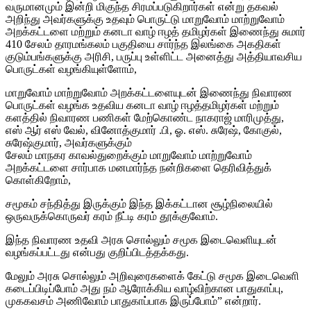
வருமானமும் இன்றி மிகுந்த சிரமப்படுகிறார்கள் என்று தகவல்
அறிந்து அவர்களுக்கு உதவும் பொருட்டு மாறுவோம் மாற்றுவோம்
அறக்கட்டளை மற்றும் கனடா வாழ் ஈழத் தமிழர்கள் இணைந்து சுமார்
410 சேலம் தாரமங்கலம் பகுதியை சார்ந்த இலங்கை அகதிகள்
குடும்பங்களுக்கு அரிசி, பருப்பு உள்ளிட்ட அனைத்து அத்தியாவசிய
பொருட்கள் வழங்கியுள்ளோம்,
மாறுவோம் மாற்றுவோம் அறக்கட்டளையுடன் இணைந்து நிவாரண
பொருட்கள் வழங்க உதவிய கனடா வாழ் ஈழத்தமிழர்கள் மற்றும்
களத்தில் நிவாரண பணிகள் மேற்கொண்ட நாகராஜ் மாரிமுத்து,
எஸ் ஆர் எஸ் வேல், வினோத்குமார் .பி, ஓ. எஸ். சுரேஷ், கோகுல்,
சுரேஷ்குமார், அவர்களுக்கும்
சேலம் மாநகர காவல்துறைக்கும் மாறுவோம் மாற்றுவோம்
அறக்கட்டளை சார்பாக மனமார்ந்த நன்றிகளை தெரிவித்துக்
கொள்கிறோம்,
சமூகம் சந்தித்து இருக்கும் இந்த இக்கட்டான சூழ்நிலையில்
ஒருவருக்கொருவர் கரம் நீட்டி கரம் தூக்குவோம்.
இந்த நிவாரண உதவி அரசு சொல்லும் சமூக இடைவெளியுடன்
வழங்கப்பட்டது என்பது குறிப்பிடத்தக்கது.
மேலும் அரசு சொல்லும் அறிவுரைகளைக் கேட்டு சமூக இடைவெளி
கடைப்பிடிப்போம் அது நம் ஆரோக்கிய வாழ்விற்கான பாதுகாப்பு,
முககவசம் அணிவோம் பாதுகாப்பாக இருப்போம்” என்றார்.