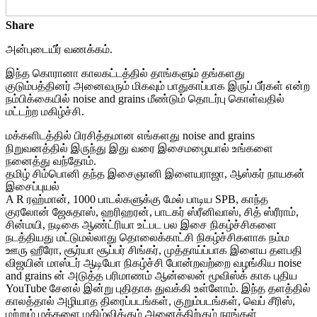
Share
அன்புடையீர் வணக்கம்.
இந்த கொரானா காலகட்டத்தில் தாங்களும் தங்களது
குடும்பத்தினர் அனைவரும் மிகவும் பாதுகாப்பாக இருப் பீர்கள் என்ற
நம்பிக்கையில் noise and grains மீண்டும் தொடர்பு கொள்வதில்
மட்டற்ற மகிழ்ச்சி.
மக்களிடத்தில் பிரசித்தமான எங்களது noise and grains
நிறுவனத்தில் இருந்து இது வரை இசைமழையால் உங்களை
நனைத்து வந்தோம்.
தமிழ் சிம்பொனி தந்த இசைஞானி இளையராஜா, ஆஸ்கர் நாயகன்
இசைப்புயல்
A R ரஹ்மான், 1000 பாடல்களுக்கு மேல் பாடிய SPB, காந்த
குரலோன் ஜேசுதாஸ், ஹரிஹரன், பாடகர் ஸ்ரீனிவாஸ், சித் ஸ்ரீராம்,
சின்மயி, நடிகை ஆண்ட்ரியா உட்பட பல இசை நிகழ்ச்சிகளை
நடத்தியது மட்டுமல்லாது தொலைக்காட்சி நிகழ்ச்சிகளாக நம்ம
ஊரு ஹீரோ, சூர்யா சூப்பர் சிங்கர், முத்தாய்ப்பாக இளைய தளபதி
விஜயின் மாஸ்டர் ஆடியோ நிகழ்ச்சி போன்றவற்றை வழங்கிய noise
and grains ன் அடுத்த பரிமாணம் ஆன்லைன் மூவிஸ்க் காக புதிய
YouTube சேனல் இன்று புதிதாக துவக்கி உள்ளோம். இந்த தளத்தில்
காலத்தால் அழியாத திரைப்படங்கள், குறும்படங்கள், வெப் சீரிஸ்,
மற்றும் மக்களை மகிழ்விக்கும் அனைத்திற்கும் நாங்கள்