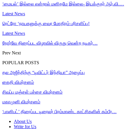
‘மையல்’ இல்லை என்றால் மனிதமே இல்லை- இயக்குநர் ஆர்.வி.…
Latest News
ரெட்ரோ ‘நாயகனுக்கு வைர மோதிரம் பரிசளிப்பு!
Latest News
நோர்வே திரைப்பட விழாவில் விருது வென்ற நடிகர்…
Prev
Next
POPULAR POSTS
தல அஜீத்திற்கு “டிவிட்டர் இந்தியா” அழைப்பு
கைதி விமர்சனம்
சிவப்பு மஞ்சள் பச்சை விமர்சனம்
மகாமுனி விமர்சனம்
‘பானிபட்’ திரைப்பட டிரைலர் பிரம்மாண்ட காட்சிகளின் கம்பீர…
About Us
Write for Us