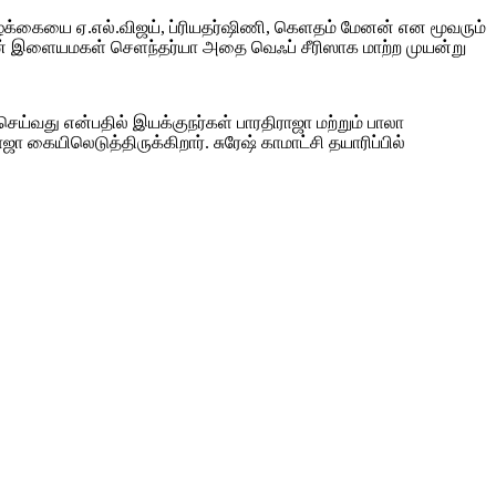
ழ்க்கையை ஏ.எல்.விஜய், ப்ரியதர்ஷிணி, கெளதம் மேனன் என மூவரும்
் இளையமகள் செளந்தர்யா அதை வெஃப் சீரிஸாக மாற்ற முயன்று
ெய்வது என்பதில் இயக்குநர்கள் பாரதிராஜா மற்றும் பாலா
கையிலெடுத்திருக்கிறார். சுரேஷ் காமாட்சி தயாரிப்பில்