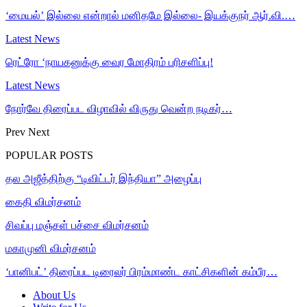
‘மையல்’ இல்லை என்றால் மனிதமே இல்லை- இயக்குநர் ஆர்.வி.…
Latest News
ரெட்ரோ ‘நாயகனுக்கு வைர மோதிரம் பரிசளிப்பு!
Latest News
நோர்வே திரைப்பட விழாவில் விருது வென்ற நடிகர்…
Prev
Next
POPULAR POSTS
தல அஜீத்திற்கு “டிவிட்டர் இந்தியா” அழைப்பு
கைதி விமர்சனம்
சிவப்பு மஞ்சள் பச்சை விமர்சனம்
மகாமுனி விமர்சனம்
‘பானிபட்’ திரைப்பட டிரைலர் பிரம்மாண்ட காட்சிகளின் கம்பீர…
About Us