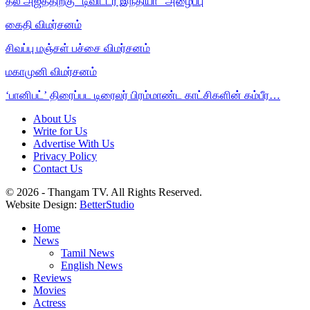
தல அஜீத்திற்கு “டிவிட்டர் இந்தியா” அழைப்பு
கைதி விமர்சனம்
சிவப்பு மஞ்சள் பச்சை விமர்சனம்
மகாமுனி விமர்சனம்
‘பானிபட்’ திரைப்பட டிரைலர் பிரம்மாண்ட காட்சிகளின் கம்பீர…
About Us
Write for Us
Advertise With Us
Privacy Policy
Contact Us
© 2026 - Thangam TV. All Rights Reserved.
Website Design:
BetterStudio
Home
News
Tamil News
English News
Reviews
Movies
Actress