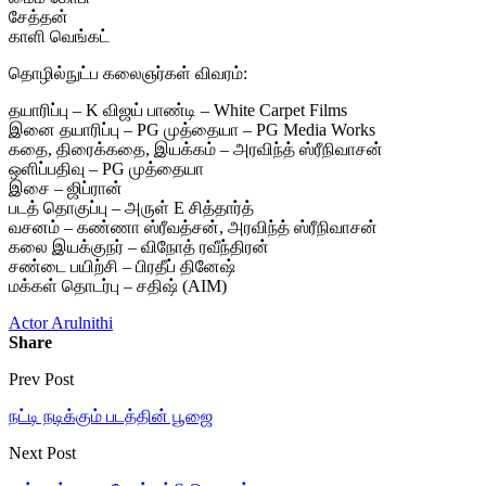
சேத்தன்
காளி வெங்கட்
தொழில்நுட்ப கலைஞர்கள் விவரம்:
தயாரிப்பு – K விஜய் பாண்டி – White Carpet Films
இனை தயாரிப்பு – PG முத்தையா – PG Media Works
கதை, திரைக்கதை, இயக்கம் – அரவிந்த் ஸ்ரீநிவாசன்
ஒளிப்பதிவு – PG முத்தையா
இசை – ஜிப்ரான்
படத் தொகுப்பு – அருள் E சித்தார்த்
வசனம் – கண்ணா ஸ்ரீவத்சன், அரவிந்த் ஸ்ரீநிவாசன்
கலை இயக்குநர் – விநோத் ரவீந்திரன்
சண்டை பயிற்சி – பிரதீப் தினேஷ்
மக்கள் தொடர்பு – சதிஷ் (AIM)
Actor Arulnithi
Share
Prev Post
நட்டி நடிக்கும் படத்தின் பூஜை
Next Post