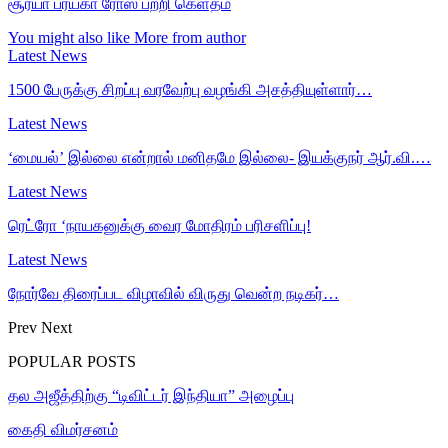
சூர்யா ப்ரயகா ரோஸ் பற்றி கெளதம்
You might also like
More from author
Latest News
1500 பேருக்கு சிறப்பு வரவேற்பு வழங்கி அசத்தியுள்ளார்…
Latest News
‘மையல்’ இல்லை என்றால் மனிதமே இல்லை- இயக்குநர் ஆர்.வி.…
Latest News
ரெட்ரோ ‘நாயகனுக்கு வைர மோதிரம் பரிசளிப்பு!
Latest News
நோர்வே திரைப்பட விழாவில் விருது வென்ற நடிகர்…
Prev
Next
POPULAR POSTS
தல அஜீத்திற்கு “டிவிட்டர் இந்தியா” அழைப்பு
கைதி விமர்சனம்