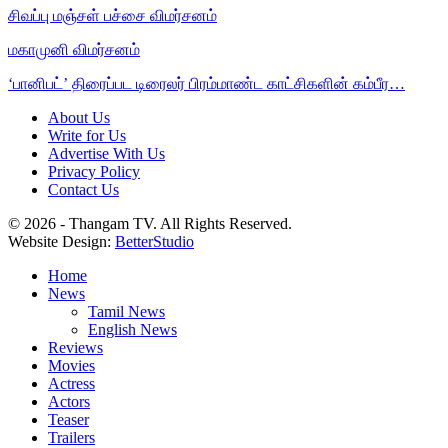
சிவப்பு மஞ்சள் பச்சை விமர்சனம்
மகாமுனி விமர்சனம்
‘பானிபட்’ திரைப்பட டிரைலர் பிரம்மாண்ட காட்சிகளின் கம்பீர…
About Us
Write for Us
Advertise With Us
Privacy Policy
Contact Us
© 2026 - Thangam TV. All Rights Reserved.
Website Design:
BetterStudio
Home
News
Tamil News
English News
Reviews
Movies
Actress
Actors
Teaser
Trailers