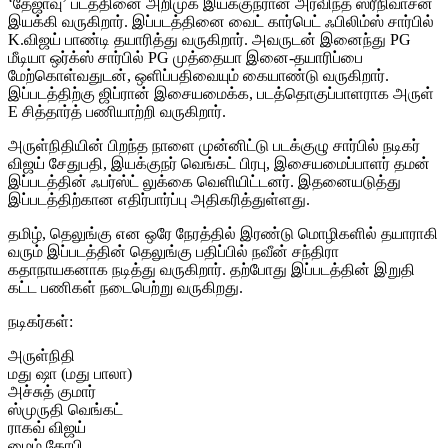
‘தேஜாவு’ படத்தினை அறிமுக இயக்குநரான அரவிந்த் ஸ்ரீநிவாசன்
இயக்கி வருகிறார். இப்படத்தினை வைட் கார்பெட் ஃபிலிம்ஸ் சார்பில்
K.விஜய் பாண்டி தயாரித்து வருகிறார். அவருடன் இனைந்து PG
மீடியா ஒர்க்ஸ் சார்பில் PG முத்தையா இனை-தயாரிப்பை
மேற்கொள்வதுடன், ஒளிப்பதிவையும் கையாண்டு வருகிறார்.
இப்படத்திற்கு ஜிப்ரான் இசையமைக்க, படத்தொகுப்பாளராக அருள்
E சித்தார்த் பணியாற்றி வருகிறார்.
அருள்நிதியின் பிறந்த நாளை முன்னிட்டு படக்குழு சார்பில் நடிகர்
விஜய் சேதுபதி, இயக்குநர் வெங்கட் பிரபு, இசையமைப்பாளர் தமன்
இப்படத்தின் ஃபர்ஸ்ட் லுக்கை வெளியிட்டனர். இதனையடுத்து
இப்படத்திற்கான எதிர்பார்ப்பு அதிகரித்துள்ளது.
தமிழ், தெலுங்கு என ஒரே நேரத்தில் இரண்டு மொழிகளில் தயாராகி
வரும் இப்படத்தின் தெலுங்கு பதிப்பில் நவீன் சந்திரா
கதாநாயகனாக நடித்து வருகிறார். தற்போது இப்படத்தின் இறுதி
கட்ட பணிகள் நடைபெற்று வருகிறது.
நடிகர்கள்:
அருள்நிதி
மது ஷா (மது பாலா)
அச்சுத் குமார்
ஸ்முருதி வெங்கட்
ராகவ் விஜய்
மைம் கோபி