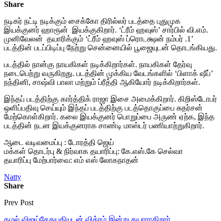
Share
நடிகர் நட்டி நடிக்கும் சைக்கோ திரில்லர் படத்தை புதுமுக
இயக்குனர் ஹாரூன் இயக்குகிறார். ‘ட்ரீம் ஹவுஸ்’ சார்பில் வி.எம்.
முனிவேலன் தயாரிக்கும் ‘ட்ரீம் ஹவுஸ் ப்ரொடக்ஷன் நம்பர் .1’
படத்தின் படப்பிடிப்பு நேற்று சென்னையில் பூஜையுடன் தொடங்கியது.
படத்தில் நான்கு நாயகிகள் நடிக்கிறார்கள். நாயகிகள் தேர்வு
நடைபெற்று வருகிறது. படத்தின் முக்கிய வேடங்களில் ‘பிளாக் ஷீப்’
நந்தினி, சாஷ்வி பாலா மற்றும் ப்ரீத்தி ஆகியோர் நடிக்கிறார்கள்.
இந்தப் படத்திற்கு கார்த்திக் ராஜா இசை அமைக்கிறார். கிறிஸ்டோபர்
ஒளிப்பதிவு செய்யும் இந்தப் படத்திற்கு படத்தொகுப்பை சுதர்சன்
மேற்கொள்கிறார். கலை இயக்குனர் பொறுப்பை அருண் ஏற்க, இந்த
படத்தின் நடன இயக்குனராக சாண்டி மாஸ்டர் பணியாற்றுகிறார்.
ஆடை வடிவமைப்பு : டோரத்தி ஜெய்
மக்கள் தொடர்பு & நிர்வாக தயாரிப்பு: கே.எஸ்.கே செல்வா
தயாரிப்பு மேற்பார்வை: எம் எஸ் லோகநாதன்
Natty
Share
Prev Post
கமல் விஜய்சேதுபதியுடன் விக்ரம் இன்று தயாராகிறார்