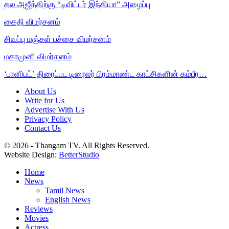
தல அஜீத்திற்கு “டிவிட்டர் இந்தியா” அழைப்பு
கைதி விமர்சனம்
சிவப்பு மஞ்சள் பச்சை விமர்சனம்
மகாமுனி விமர்சனம்
‘பானிபட்’ திரைப்பட டிரைலர் பிரம்மாண்ட காட்சிகளின் கம்பீர…
About Us
Write for Us
Advertise With Us
Privacy Policy
Contact Us
© 2026 - Thangam TV. All Rights Reserved.
Website Design:
BetterStudio
Home
News
Tamil News
English News
Reviews
Movies
Actress