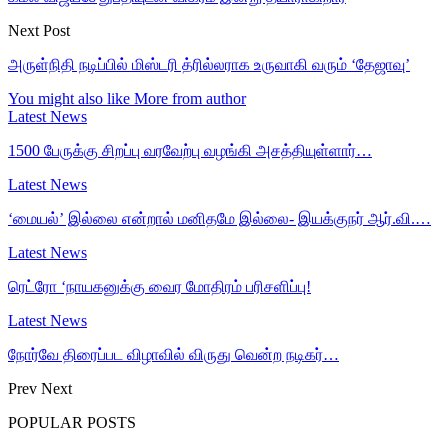
Next Post
அருள்நிதி நடிப்பில் மிஸ்டரி த்ரில்லராக உருவாகி வரும் ‘தேஜாவு’
You might also like
More from author
Latest News
1500 பேருக்கு சிறப்பு வரவேற்பு வழங்கி அசத்தியுள்ளார்…
Latest News
‘மையல்’ இல்லை என்றால் மனிதமே இல்லை- இயக்குநர் ஆர்.வி.…
Latest News
ரெட்ரோ ‘நாயகனுக்கு வைர மோதிரம் பரிசளிப்பு!
Latest News
நோர்வே திரைப்பட விழாவில் விருது வென்ற நடிகர்…
Prev
Next
POPULAR POSTS