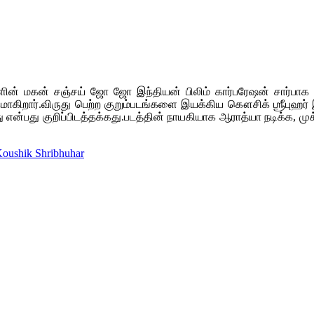
 மகன் சஞ்சய் ஜோ ஜோ இந்தியன் பிலிம் கார்பரேஷன் சார்பாக C.V. 
கமாகிறார்.விருது பெற்ற குறும்படங்களை இயக்கிய கௌசிக் ஶ்ரீபுஹர
து என்பது குறிப்பிடத்தக்கது.படத்தின் நாயகியாக ஆராத்யா நடிக்க, முக்க
Koushik Shribhuhar