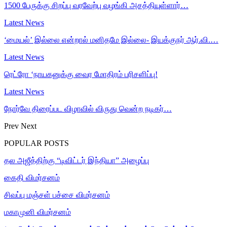
1500 பேருக்கு சிறப்பு வரவேற்பு வழங்கி அசத்தியுள்ளார்…
Latest News
‘மையல்’ இல்லை என்றால் மனிதமே இல்லை- இயக்குநர் ஆர்.வி.…
Latest News
ரெட்ரோ ‘நாயகனுக்கு வைர மோதிரம் பரிசளிப்பு!
Latest News
நோர்வே திரைப்பட விழாவில் விருது வென்ற நடிகர்…
Prev
Next
POPULAR POSTS
தல அஜீத்திற்கு “டிவிட்டர் இந்தியா” அழைப்பு
கைதி விமர்சனம்
சிவப்பு மஞ்சள் பச்சை விமர்சனம்
மகாமுனி விமர்சனம்