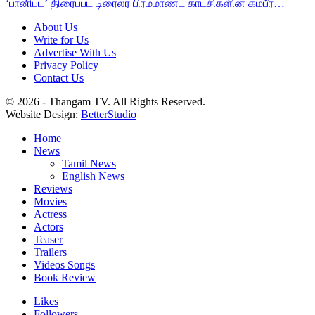
‘பானிபட்’ திரைப்பட டிரைலர் பிரம்மாண்ட காட்சிகளின் கம்பீர…
About Us
Write for Us
Advertise With Us
Privacy Policy
Contact Us
© 2026 - Thangam TV. All Rights Reserved.
Website Design:
BetterStudio
Home
News
Tamil News
English News
Reviews
Movies
Actress
Actors
Teaser
Trailers
Videos Songs
Book Review
Likes
Followers