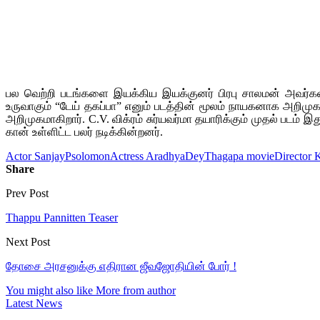
பல வெற்றி படங்களை இயக்கிய இயக்குனர் பிரபு சாலமன் அவர்களின்
உருவாகும் “டேய் தகப்பா” எனும் படத்தின் மூலம் நாயகனாக அறிமு
அறிமுகமாகிறார். C.V. விக்ரம் சுர்யவர்மா தயாரிக்கும் முதல் படம் இ
கான் உள்ளிட்ட பலர் நடிக்கின்றனர்.
Actor SanjayPsolomon
Actress Aradhya
DeyThagapa movie
Director 
Share
Prev Post
Thappu Pannitten Teaser
Next Post
தோசை அரசனுக்கு எதிரான ஜீவஜோதியின் போர் !
You might also like
More from author
Latest News