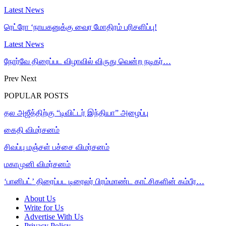
Latest News
ரெட்ரோ ‘நாயகனுக்கு வைர மோதிரம் பரிசளிப்பு!
Latest News
நோர்வே திரைப்பட விழாவில் விருது வென்ற நடிகர்…
Prev
Next
POPULAR POSTS
தல அஜீத்திற்கு “டிவிட்டர் இந்தியா” அழைப்பு
கைதி விமர்சனம்
சிவப்பு மஞ்சள் பச்சை விமர்சனம்
மகாமுனி விமர்சனம்
‘பானிபட்’ திரைப்பட டிரைலர் பிரம்மாண்ட காட்சிகளின் கம்பீர…
About Us
Write for Us
Advertise With Us
Privacy Policy