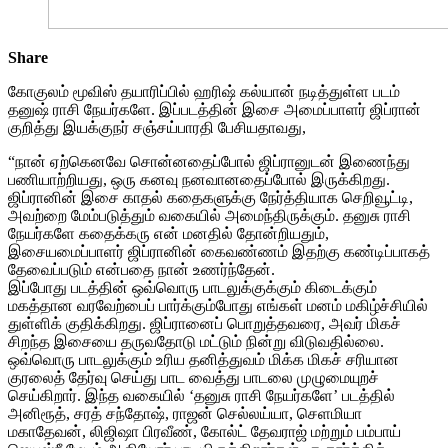
Share
கோகுலம் மூவிஸ் தயாரிப்பில் ஹரிஷ் கல்யான் நடித்துள்ள படம்
தனுஷ் ராசி நேயர்களே. இப்படத்தின் இசை அமைப்பாளர் ஜிப்ரான்
குறித்து இயக்குநர் சஞ்சய்பாரதி பேசியதாவது,
“நான் ஏற்கெனவே சொன்னதைப்போல் ஜிப்ரானுடன் இணைந்து
பணியாற்றியது, ஒரு கனவு நனவானதைப்போல் இருக்கிறது.
ஜிப்ரானின் இசை காதல் கதைகளுக்கு நேர்த்தியாக செறிவூட்டி,
அவற்றை மேம்படுத்தும் வகையில் அமைந்திருக்கும். தனுசு ராசி
நேயர்களே கதைக்கரு என் மனதில் தோன்றியதும்,
இசையமைப்பாளர் ஜிப்ரானின் கைவண்ணம் இதற்கு கண்டிப்பாகத்
தேவைப்படும் என்பதை நான் உணர்ந்தேன்.
இப்போது படத்தின் ஒவ்வொரு பாடலுக்குக்கும் கிடைக்கும்
மகத்தான வரவேற்பைப் பார்க்கும்போது எங்கள் மனம் மகிழ்ச்சியில்
துள்ளிக் குதிக்கிறது. ஜிப்ரானைப் பொறுத்தவரை, அவர் மிகச்
சிறந்த இசையை தருவதோடு மட்டும் நின்று விடுவதில்லை.
ஒவ்வொரு பாடலுக்கும் உரிய தனித்துவம் மிக்க மிகச் சரியான
குரலைத் தேர்வு செய்து பாட வைத்து பாடலை முழுமையுறச்
செய்கிறார். இந்த வகையில் ‘தனுசு ராசி நேயர்களே’ படத்தில்
அனிரூத், சரத் சந்தோஷ், ராஜன் செல்லய்யா, செளமியா
மகாதேவன், லிஜிஷா பிரவீண், கோல்ட் தேவராஜ் மற்றும் பம்பாய்