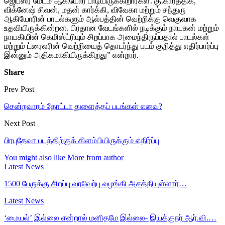
ஜெயஸ்ரீ மேடம் ஆகியோர் பாடியிருக்கிறார்கள். கு.கார்த்திக்,
விக்னேஷ் சிவன், மதன் கார்க்கி, விவேகா மற்றும் சந்துரு
ஆகியோரின் பாடல்களும் ஆல்பத்தின் வெற்றிக்கு வெகுவாக
உதவியிருக்கின்றன. பிரதான வேடங்களில் நடிக்கும் நாயகன் மற்றும்
நாயகியின் கெமிஸ்ட்ரியும் சிறப்பாக அமைந்திருப்பதால் பாடல்கள்
மற்றும் ட்ரைலரின் வெற்றியைத் தொடர்ந்து படம் குறித்து எதிர்பார்ப்பு
இன்னும் அதிகமாகியிருக்கிறது” என்றார்.
Share
Prev Post
சென்றவாரம் தோட்டா துளைத்தப் படங்கள் எவை?
Next Post
பிரபுதேவா படத்திற்குக் கிளம்பியிருக்கும் எதிர்ப்பு
You might also like
More from author
Latest News
1500 பேருக்கு சிறப்பு வரவேற்பு வழங்கி அசத்தியுள்ளார்…
Latest News
‘மையல்’ இல்லை என்றால் மனிதமே இல்லை- இயக்குநர் ஆர்.வி.…