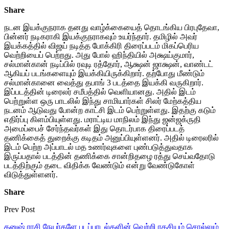
Share
நடன இயக்குநராக தனது வாழ்க்கையைத் தொடங்கிய பிரபுதேவா,
பின்னர் நடிகராகி இயக்குநராகவும் உயர்ந்தார். தமிழில் அவர்
இயக்கத்தில் விஜய் நடித்த போக்கிரி திரைப்படம் மிகப்பெரிய
வெற்றியைப் பெற்றது. அது போல் ஹிந்தியில் அக்ஷய்குமார்,
சல்மான்கான் நடிப்பில் ரவுடி ரத்தோர், ஆக்ஷன் ஜாக்ஷன், வாண்டட்
ஆகியப் படங்களையும் இயக்கியிருக்கிறார். தற்போது மீண்டும்
சல்மான்கானை வைத்து தபாங் 3 படத்தை இயக்கி வருகிறார்.
இப்படத்தின் டிரைலர் சமீபத்தில் வெளியானது. அதில் இடம்
பெற்றுள்ள ஒரு பாடலில் இந்து சாமியார்கள் சிலர் மேற்கத்திய
நடனம் ஆடுவது போன்ற காட்சி இடம் பெற்றுள்ளது. இதற்கு கடும்
எதிர்ப்பு கிளம்பியுள்ளது. மராட்டிய மாநிலம் இந்து ஜன்ஜக்ருதி
அமைப்பைச் சேர்ந்தவர்கள் இது தொடர்பாக திரைப்படத்
தணிக்கைத் துறைக்கு கடிதம் அனுப்பியுள்ளனர். அதில் டிரைலரில்
இடம் பெற்ற அப்பாடல் மத உணர்வுகளை புண்படுத்துவதாக
இருப்பதால் படத்தின் தணிக்கை சான்றிதழை ரத்து செய்வதோடு
படத்திற்கும் தடை விதிக்க வேண்டும் என்று வேண்டுகோள்
விடுத்துள்ளனர்.
Share
Prev Post
தனுஷ் ராசி நேயர்களே படப்பாடல்களின் வெற்றி ரகசியம் சொல்லும்