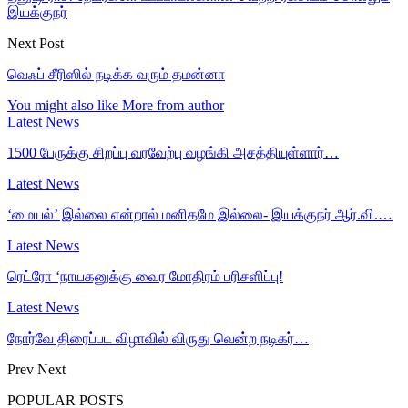
இயக்குநர்
Next Post
வெஃப் சீரிஸில் நடிக்க வரும் தமன்னா
You might also like
More from author
Latest News
1500 பேருக்கு சிறப்பு வரவேற்பு வழங்கி அசத்தியுள்ளார்…
Latest News
‘மையல்’ இல்லை என்றால் மனிதமே இல்லை- இயக்குநர் ஆர்.வி.…
Latest News
ரெட்ரோ ‘நாயகனுக்கு வைர மோதிரம் பரிசளிப்பு!
Latest News
நோர்வே திரைப்பட விழாவில் விருது வென்ற நடிகர்…
Prev
Next
POPULAR POSTS