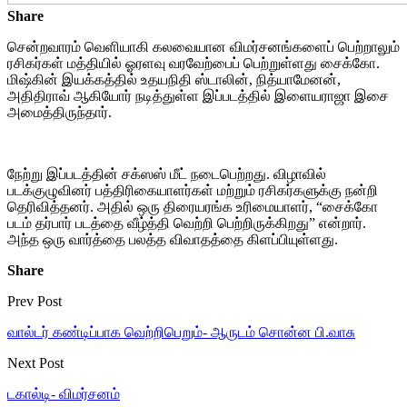
Share
சென்றவாரம் வெளியாகி கலவையான விமர்சனங்களைப் பெற்றாலும்
ரசிகர்கள் மத்தியில் ஓரளவு வரவேற்பைப் பெற்றுள்ளது சைக்கோ.
மிஷ்கின் இயக்கத்தில் உதயநிதி ஸ்டாலின், நித்யாமேனன்,
அதிதிராவ் ஆகியோர் நடித்துள்ள இப்படத்தில் இளையராஜா இசை
அமைத்திருந்தார்.
நேற்று இப்படத்தின் சக்ஸஸ் மீட் நடைபெற்றது. விழாவில்
படக்குழுவினர் பத்திரிகையாளர்கள் மற்றும் ரசிகர்களுக்கு நன்றி
தெரிவித்தனர். அதில் ஒரு திரையரங்க உரிமையாளர், “சைக்கோ
படம் தர்பார் படத்தை வீழ்த்தி வெற்றி பெற்றிருக்கிறது” என்றார்.
அந்த ஒரு வார்த்தை பலத்த விவாதத்தை கிளப்பியுள்ளது.
Share
Prev Post
வால்டர் கண்டிப்பாக வெற்றிபெறும்- ஆருடம் சொன்ன பி.வாசு
Next Post
டகால்டி- விமர்சனம்