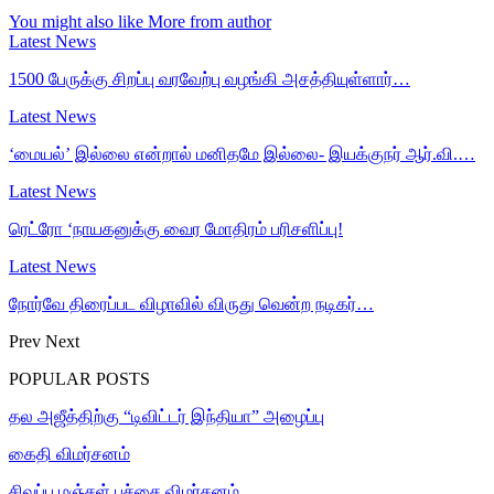
You might also like
More from author
Latest News
1500 பேருக்கு சிறப்பு வரவேற்பு வழங்கி அசத்தியுள்ளார்…
Latest News
‘மையல்’ இல்லை என்றால் மனிதமே இல்லை- இயக்குநர் ஆர்.வி.…
Latest News
ரெட்ரோ ‘நாயகனுக்கு வைர மோதிரம் பரிசளிப்பு!
Latest News
நோர்வே திரைப்பட விழாவில் விருது வென்ற நடிகர்…
Prev
Next
POPULAR POSTS
தல அஜீத்திற்கு “டிவிட்டர் இந்தியா” அழைப்பு
கைதி விமர்சனம்
சிவப்பு மஞ்சள் பச்சை விமர்சனம்