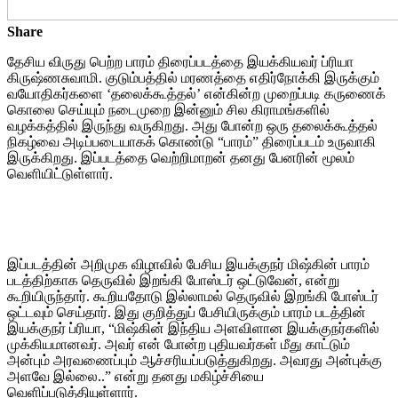
Share
தேசிய விருது பெற்ற பாரம் திரைப்படத்தை இயக்கியவர் ப்ரியா
கிருஷ்ணசுவாமி. குடும்பத்தில் மரணத்தை எதிர்நோக்கி இருக்கும்
வயோதிகர்களை ‘தலைக்கூத்தல்’ என்கின்ற முறைப்படி கருணைக்
கொலை செய்யும் நடைமுறை இன்னும் சில கிராமங்களில்
வழக்கத்தில் இருந்து வருகிறது. அது போன்ற ஒரு தலைக்கூத்தல்
நிகழ்வை அடிப்படையாகக் கொண்டு “பாரம்” திரைப்படம் உருவாகி
இருக்கிறது. இப்படத்தை வெற்றிமாறன் தனது பேனரின் மூலம்
வெளியிட்டுள்ளார்.
இப்படத்தின் அறிமுக விழாவில் பேசிய இயக்குநர் மிஷ்கின் பாரம்
படத்திற்காக தெருவில் இறங்கி போஸ்டர் ஒட்டுவேன், என்று
கூறியிருந்தார். கூறியதோடு இல்லாமல் தெருவில் இறங்கி போஸ்டர்
ஒட்டவும் செய்தார். இது குறித்துப் பேசியிருக்கும் பாரம் படத்தின்
இயக்குநர் ப்ரியா, “மிஷ்கின் இந்திய அளவிளான இயக்குநர்களில்
முக்கியமானவர். அவர் என் போன்ற புதியவர்கள் மீது காட்டும்
அன்பும் அரவணைப்பும் ஆச்சரியப்படுத்துகிறது. அவரது அன்புக்கு
அளவே இல்லை..” என்று தனது மகிழ்ச்சியை
வெளிப்படுத்தியுள்ளார்.