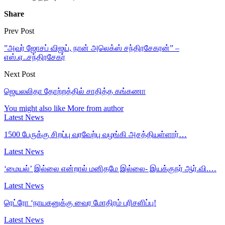
Share
Prev Post
”அவர் ஜோசப் விஜய், நான் அலெக்ஸ் சந்திரசேகரன்” –
எஸ்.ஏ..சந்திரசேகர்
Next Post
ஜெயலலிதா தோற்றத்தில் சாதித்த கங்கணா
You might also like
More from author
Latest News
1500 பேருக்கு சிறப்பு வரவேற்பு வழங்கி அசத்தியுள்ளார்…
Latest News
‘மையல்’ இல்லை என்றால் மனிதமே இல்லை- இயக்குநர் ஆர்.வி.…
Latest News
ரெட்ரோ ‘நாயகனுக்கு வைர மோதிரம் பரிசளிப்பு!
Latest News