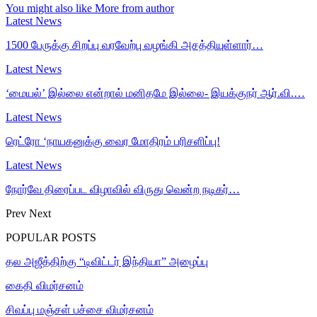
You might also like
More from author
Latest News
1500 பேருக்கு சிறப்பு வரவேற்பு வழங்கி அசத்தியுள்ளார்…
Latest News
‘மையல்’ இல்லை என்றால் மனிதமே இல்லை- இயக்குநர் ஆர்.வி.…
Latest News
ரெட்ரோ ‘நாயகனுக்கு வைர மோதிரம் பரிசளிப்பு!
Latest News
நோர்வே திரைப்பட விழாவில் விருது வென்ற நடிகர்…
Prev
Next
POPULAR POSTS
தல அஜீத்திற்கு “டிவிட்டர் இந்தியா” அழைப்பு
கைதி விமர்சனம்
சிவப்பு மஞ்சள் பச்சை விமர்சனம்