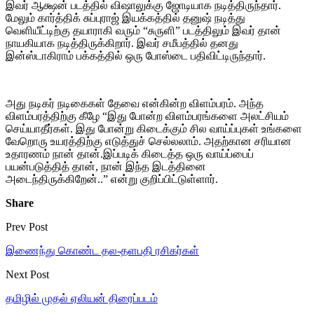
இவர் ஆக்ஷன் படத்தில் விஷாலுக்கு ஜோடியாக நடித்திருந்தார்.
மேலும் கார்த்திக் சுப்புராஜ் இயக்கத்தில் தனுஷ் நடித்து
வெளியீட்டிற்கு தயாராகி வரும் “சுருளி” படத்திலும் இவர் தான்
நாயகியாக நடித்திருக்கிறார். இவர் சமீபத்தில் தனது
இன்ஸ்டாகிராம் பக்கத்தில் ஒரு போஸ்டை பதிவிட்டிருந்தார்.
அது நடிகர் நடிகைகள் தேவை என்கின்ற விளம்பரம். அந்த
விளம்பரத்திற்கு கீழே “இது போன்ற விளம்பரங்களை அலட்சியம்
செய்யாதீர்கள். இது போன்று கிடைக்கும் சில வாய்ப்புகள் உங்களை
வேறொரு உயரத்திற்கு எடுத்துச் செல்லலாம். அதற்கான சரியான
உதாரணம் நான் தான்.இப்படிக் கிடைத்த ஒரு வாய்ப்பைப்
பயன்படுத்தித் தான், நான் இந்த இடத்தினை
அடைந்திருக்கிறேன்..” என்று குறிப்பிட்டுள்ளார்.
Share
Prev Post
இணைந்து கொண்ட தல-தளபதி ரசிகர்கள்
Next Post
தமிழில் முதல் ஏலியன் திரைப்படம்