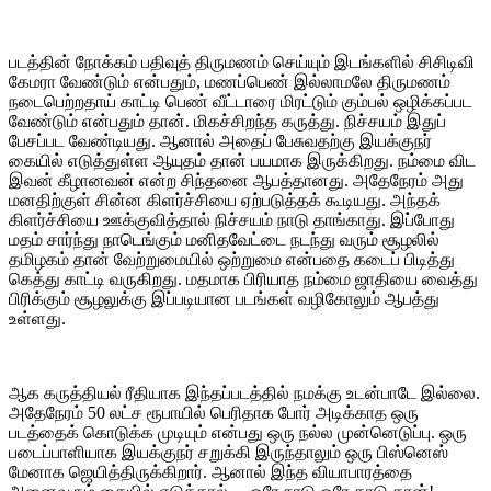
படத்தின் நோக்கம் பதிவுத் திருமணம் செய்யும் இடங்களில் சிசிடிவி
கேமரா வேண்டும் என்பதும், மணப்பெண் இல்லாமலே திருமணம்
நடைபெற்றதாய் காட்டி பெண் வீட்டாரை மிரட்டும் கும்பல் ஒழிக்கப்பட
வேண்டும் என்பதும் தான். மிகச்சிறந்த கருத்து. நிச்சயம் இதுப்
பேசப்பட வேண்டியது. ஆனால் அதைப் பேசுவதற்கு இயக்குநர்
கையில் எடுத்துள்ள ஆயுதம் தான் பயமாக இருக்கிறது. நம்மை விட
இவன் கீழானவன் என்ற சிந்தனை ஆபத்தானது. அதேநேரம் அது
மனதிற்குள் சின்ன கிளர்ச்சியை ஏற்படுத்தக் கூடியது. அந்தக்
கிளர்ச்சியை ஊக்குவித்தால் நிச்சயம் நாடு தாங்காது. இப்போது
மதம் சார்ந்து நாடெங்கும் மனிதவேட்டை நடந்து வரும் சூழலில்
தமிழகம் தான் வேற்றுமையில் ஒற்றுமை என்பதை கடைப் பிடித்து
கெத்து காட்டி வருகிறது. மதமாக பிரியாத நம்மை ஜாதியை வைத்து
பிரிக்கும் சூழலுக்கு இப்படியான படங்கள் வழிகோலும் ஆபத்து
உள்ளது.
ஆக கருத்தியல் ரீதியாக இந்தப்படத்தில் நமக்கு உடன்பாடே இல்லை.
அதேநேரம் 50 லட்ச ரூபாயில் பெரிதாக போர் அடிக்காத ஒரு
படத்தைக் கொடுக்க முடியும் என்பது ஒரு நல்ல முன்னெடுப்பு. ஒரு
படைப்பாளியாக இயக்குநர் சறுக்கி இருந்தாலும் ஒரு பிஸ்னெஸ்
மேனாக ஜெயித்திருக்கிறார். ஆனால் இந்த வியாபாரத்தை