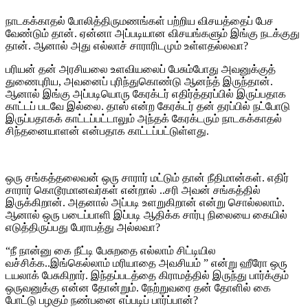
நாடகக்காதல் போலித்திருமணங்கள் பற்றிய விசயத்தைப் பேச
வேண்டும் தான். ஏன்னா அப்படியான விசயங்களும் இங்கு நடக்குது
தான். ஆனால் அது எல்லாச் சாராரிடமும் உள்ளதல்லவா?
பரியன் தன் அரசியலை உளவியலைப் பேசும்போது அவனுக்குத்
துணைபுரிய, அவனைப் புரிந்துகொண்டு ஆனந்த் இருந்தான்.
ஆனால் இங்கு அப்படியொரு கேரக்டர் எதிர்த்தரப்பில் இருப்பதாக
காட்டப் படவே இல்லை. தாஸ் என்ற கேரக்டர் தன் தரப்பில் நட்போடு
இருப்பதாகக் காட்டப்பட்டாலும் அந்தக் கேரக்டரும் நாடகக்காதல்
சிந்தனையாளன் என்பதாக காட்டப்பட்டுள்ளது.
ஒரு சங்கத்தலைவன் ஒரு சாரார் மட்டும் தான் நீதிமான்கள். எதிர்
சாரார் கொடூரமானவர்கள் என்றால் ..சரி அவன் சங்கத்தில்
இருக்கிறான். அதனால் அப்படி உளறுகிறான் என்று சொல்லலாம்.
ஆனால் ஒரு படைப்பாளி இப்படி ஆதிக்க சார்பு நிலையை கையில்
எடுத்திருப்பது பேராபத்து அல்லவா?
“நீ நான்னு கை நீட்டி பேசுறதை எல்லாம் சிட்டியில
வச்சிக்க..இங்கெல்லாம் மரியாதை அவசியம் ” என்று ஹீரோ ஒரு
டயலாக் பேசுகிறார். இந்தப்படத்தை கிராமத்தில் இருந்து பார்க்கும்
ஒருவனுக்கு என்ன தோன்றும். நேற்றுவரை தன் தோளில் கை
போட்டு பழகும் நண்பனை எப்படிப் பார்ப்பான்?