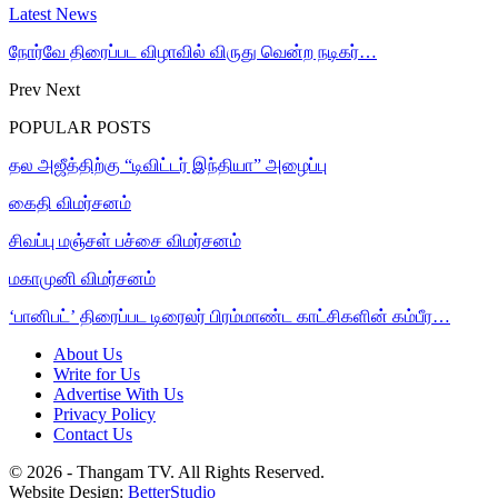
Latest News
நோர்வே திரைப்பட விழாவில் விருது வென்ற நடிகர்…
Prev
Next
POPULAR POSTS
தல அஜீத்திற்கு “டிவிட்டர் இந்தியா” அழைப்பு
கைதி விமர்சனம்
சிவப்பு மஞ்சள் பச்சை விமர்சனம்
மகாமுனி விமர்சனம்
‘பானிபட்’ திரைப்பட டிரைலர் பிரம்மாண்ட காட்சிகளின் கம்பீர…
About Us
Write for Us
Advertise With Us
Privacy Policy
Contact Us
© 2026 - Thangam TV. All Rights Reserved.
Website Design:
BetterStudio