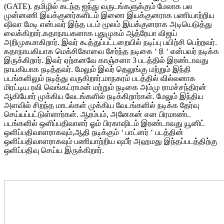
(GATE). தமிழில் கடந்த ஐந்து வருடங்களுக்கும் மேலாக பல
முன்னணி இயக்குனர்களிடம் இணை இயக்குனராக பணியாற்றிய
ஷிவா மேடி என்பவர் இந்த படம் மூலம் இயக்குனராக அடியெடுத்து
வைக்கிறார்.கதாநாயகனாக புதுமுகம் ஆத்ரேயா விஜய்
அறிமுகமாகிறார். இவர் கூத்துப்பட்டறையில் நடிப்பு பயிற்சி பெற்றவர்.
கதாநாயகியாக மெக்சிகோவை சேர்ந்த நடிகை ‘ ரி ‘ என்பவர் நடிக்க
இருக்கிறார். இவர் ஏற்கனவே காஞ்சனா 3 படத்தில் இரண்டாவது
நாயகியாக நடித்தவர். மேலும் இவர் தெலுங்கு மற்றும் இந்தி
படங்களிலும் நடித்து வருகிறார்.மாநகரம் படத்தில் வில்லனாக
மிரட்டிய ரவி வெங்கட்ராமன் மற்றும் நடிகை அம்மு ராமச்சந்திரன்
ஆகியோர் முக்கிய வேடங்களில் நடிக்கிறார்கள். மேலும் இந்திய
அளவில் சிறந்த மாடல்கள் முக்கிய வேடங்களில் நடிக்க தேர்வு
செய்யப்பட்டுள்ளார்கள். ஆரம்பம், அனேகன் என பிரமாண்ட
படங்களில் ஒளிப்பதிவாளர் ஓம் பிரகாஷிடம் இரண்டாவது யூனிட்
ஒளிப்பதிவாளராகவும்,ஆதி நடிக்கும் ‘ பாட்னர் ‘ படத்தின்
ஒளிப்பதிவாளராகவும் பணியாற்றிய ஷபீர் அஹமது இந்தப்படத்திற்கு
ஒளிப்பதிவு செய்ய இருக்கிறார்.