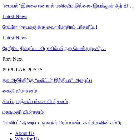
‘மையல்’ இல்லை என்றால் மனிதமே இல்லை- இயக்குநர் ஆர்.வி.…
Latest News
ரெட்ரோ ‘நாயகனுக்கு வைர மோதிரம் பரிசளிப்பு!
Latest News
நோர்வே திரைப்பட விழாவில் விருது வென்ற நடிகர்…
Prev
Next
POPULAR POSTS
தல அஜீத்திற்கு “டிவிட்டர் இந்தியா” அழைப்பு
கைதி விமர்சனம்
சிவப்பு மஞ்சள் பச்சை விமர்சனம்
மகாமுனி விமர்சனம்
‘பானிபட்’ திரைப்பட டிரைலர் பிரம்மாண்ட காட்சிகளின் கம்பீர…
About Us
Write for Us