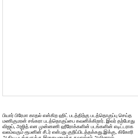
பியார் பிரேமா காதல் என்கிற ஹிட் படத்திற்கு படத்தொகுப்பு செய்த
மணிகுமரன் சங்கரா படத்தொகுப்பை கவனிக்கிறார். இவர் தற்போது
விஜய், அஜித் என முன்னணி ஹீரோக்களின் படங்களின் எடிட்டராக
வலம்வரும் ரூபனின் சீடர் என்பது குறிப்பிடத்தக்கது.இக்கு, கிகோரி
ஆகிய படங்களுக்கு இசையமைத்த கவாஸ்கர் அவினாஷ்