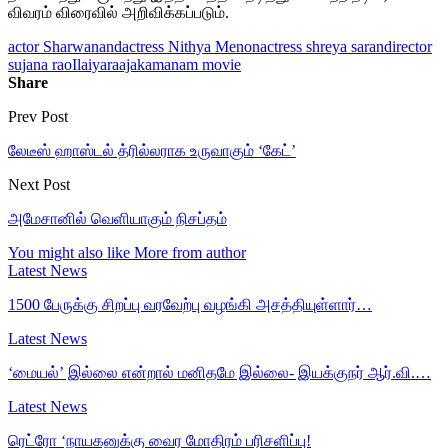
விவரம் விரைவில் அறிவிக்கப்படும்.
actor Sharwanand
actress Nithya Menon
actress shreya saran
director
sujana rao
Ilaiyaraaja
kamanam movie
Share
Prev Post
லேடீஸ் ஹாஸ்டல் த்ரில்லராக உருவாகும் ‘கேட்’
Next Post
அமேசானில் வெளியாகும் நிசப்தம்
You might also like
More from author
Latest News
1500 பேருக்கு சிறப்பு வரவேற்பு வழங்கி அசத்தியுள்ளார்…
Latest News
‘மையல்’ இல்லை என்றால் மனிதமே இல்லை- இயக்குநர் ஆர்.வி.…
Latest News
ரெட்ரோ ‘நாயகனுக்கு வைர மோதிரம் பரிசளிப்பு!