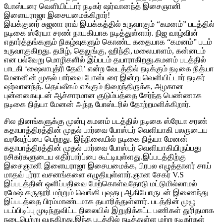
போஸ்டரை வெளியிட்டார் நடிகர் ஷர்வானந்த் இசைஞானி
இளையராஜா இசையமைக்கிறார்!
இயக்குனர் சுஜனா ராவ் இயக்கத்தில் உருவாகும் “கமனம்” படத்தில்
நடிகை ஸ்ரேயா சரண் நாயகியாக நடித்துள்ளார். நிஜ வாழ்வின்
எதார்த்தங்களும் நிகழ்வுகளும் கொண்ட கதையாக “கமனம்” படம்
உருவாகுகிறது. தமிழ், தெலுங்கு, ஹிந்தி, மலையாளம், கன்னடம்
என பல்வேறு மொழிகளில் இப்படம் தயாராகிறது.கமனம் படத்தில்
பாடகி ‘ஷைலாபுத்ரி தேவி’ என்ற வேடத்தில் நடிக்கும் நடிகை நித்யா
மேனனின் முதல் பார்வை போஸ்டரை இன்று வெளியிட்டார் நடிகர்
ஷர்வானந்த். தெய்வீகம் எங்கும் நிறைந்திருக்க, அழகான
புன்னகையுடன் ஆச்சாரமான குடும்பத்தை சேர்ந்த பெண்ணாக
நடிகை நித்யா மேனன் அந்த போஸ்டரில் தோற்றமளிக்கிறார்.
சில தினங்களுக்கு முன்பு கமனம் படத்தில் நடிகை ஸ்ரேயா சரண்
கதாபாத்திரத்தின் முதல் பார்வை போஸ்டர் வெளியாகி பலருடைய
வரவேற்ப்பை பெற்றது. இந்நிலையில் நடிகை நித்யா மேனன்
கதாபாத்திரத்தின் முதல் பார்வை போஸ்டர் வெளியாகியிருப்பது
ரசிகர்களுடைய எதிர்பார்ப்பை கூட்டியுள்ளது.இப்படத்திற்கு
இசைஞானி இளையராஜா இசையமைக்க, பிரபல எழுத்தாளர் சாய்
மாதவ் புர்ரா வசனங்களை எழுதியுள்ளார்.ஞான சேகர் V.S
இப்படத்தின் ஒளிப்பதிவை மேற்கொள்வதோடு மட்டுமில்லாமல்
ரமேஷ் கருதூரி மற்றும் வெங்கி புஷதபு ஆகியோருடன் இணைந்து
இப்படத்தை பிரம்மாண்டமாக தயாரித்துள்ளார். படத்தின் முழு
படப்பிடிப்பு முடிந்துவிட்ட நிலையில் இறுதிக்கட்ட பணிகள் துரிதமாக
நடைபெற்று வருகிறது.இந்த படத்தில் நடித்துள்ள மற்ற நடிகர்கள்