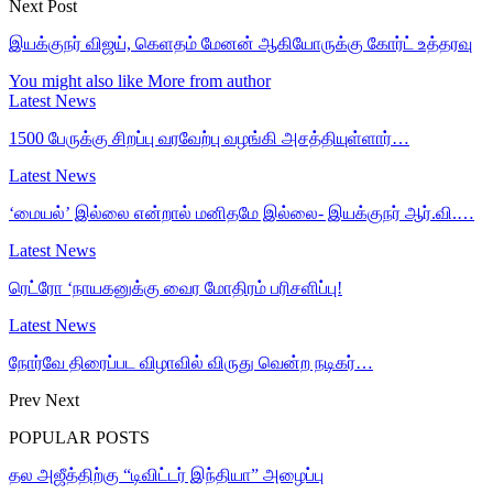
Next Post
இயக்குநர் விஜய், கெளதம் மேனன் ஆகியோருக்கு கோர்ட் உத்தரவு
You might also like
More from author
Latest News
1500 பேருக்கு சிறப்பு வரவேற்பு வழங்கி அசத்தியுள்ளார்…
Latest News
‘மையல்’ இல்லை என்றால் மனிதமே இல்லை- இயக்குநர் ஆர்.வி.…
Latest News
ரெட்ரோ ‘நாயகனுக்கு வைர மோதிரம் பரிசளிப்பு!
Latest News
நோர்வே திரைப்பட விழாவில் விருது வென்ற நடிகர்…
Prev
Next
POPULAR POSTS
தல அஜீத்திற்கு “டிவிட்டர் இந்தியா” அழைப்பு