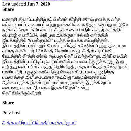
Last updated
Jun 7, 2020
Share
மகாநதி திரைப்படத்திற்குப் பின்னர் கீர்த்தி சுரேஷ் தனக்கு வந்த
எல்லா வாய்ப்புகளையும் ஏற்று நடிக்கவில்லை. தேர்வு செய்து மட்டுமே
நடிக்கத் தொடங்கியுள்ளார். அந்த வகையில் இயக்குநர் கார்த்திக்
சுப்புராஜ் தயாரிப்பில் அறிமுக இயக்குநர் ஈஸ்வர் கார்த்திக்
இயக்கத்தில் ‘பென்குயின்’ படத்தில் நடிக்க சம்மதித்தார்.
இப்படத்தின் பர்ஸ்ட் லுக் போஸ்டர் கீர்த்தி சுரேஷின் பிறந்த தினமான
கடந்த அக்டோபர் 17ம் தேதி வெளியானது. அதில் கர்ப்பிணி
வேடத்தில் கீர்த்தி சுரேஷ் நடிப்பது தெரிய வந்துள்ளது. இந்நிலையில்
இப்படத்தின் படப்பிடிப்பு 53 நாட்களில் முடிவடைந்திருக்கிறது. இது
குறித்து டிவிட்டரில் கருத்து தெரிவித்திருக்கும் கீர்த்தி சுரேஷ், ‘நான்
பணியாற்றிய குழுக்களில் இது மிகவும் சிறப்பான குழு; இந்த
பயணத்தை இனிமையானதாகவும் ஞாபகமுள்ளதாகவும்
ஆக்கியிருக்கிறீர்கள். நாம் என்ன உருவாக்கி இருக்கிறோம்
என்பதை காண ஆவலாக இருக்கிறேன்’ என்று
தெரிவித்திருக்கிறார்.
Share
Prev Post
அதிக எதிர்பார்ப்பில் கதிர் நடித்த “ஜடா”