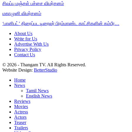
சிவப்பு மஞ்சள் பச்சை விமர்சனம்
மகாமுனி விமர்சனம்
‘பானிபட்’ திரைப்பட டிரைலர் பிரம்மாண்ட காட்சிகளின் கம்பீர…
About Us
Write for Us
Advertise With Us
Privacy Policy
Contact Us
© 2026 - Thangam TV. All Rights Reserved.
Website Design:
BetterStudio
Home
News
Tamil News
English News
Reviews
Movies
Actress
Actors
Teaser
Trailers