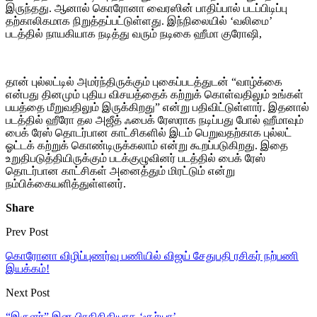
இருந்தது. ஆனால் கொரோனா வைரஸின் பாதிப்பால் படப்பிடிப்பு
தற்காலிகமாக நிறுத்தப்பட்டுள்ளது. இந்நிலையில் ‘வலிமை’
படத்தில் நாயகியாக நடித்து வரும் நடிகை ஹீமா குரோஷி,
தான் புல்லட்டில் அமர்ந்திருக்கும் புகைப்படத்துடன் “வாழ்க்கை
என்பது தினமும் புதிய விசயத்தைக் கற்றுக் கொள்வதிலும் உங்கள்
பயத்தை மீறுவதிலும் இருக்கிறது” என்று பதிவிட்டுள்ளார். இதனால்
படத்தில் ஹீரோ தல அஜீத் ஃபைக் ரேஸராக நடிப்பது போல் ஹீமாவும்
பைக் ரேஸ் தொடர்பான காட்சிகளில் இடம் பெறுவதற்காக புல்லட்
ஓட்டக் கற்றுக் கொண்டிருக்கலாம் என்று கூறப்படுகிறது. இதை
உறுதிபடுத்தியிருக்கும் படக்குழுவினர் படத்தில் பைக் ரேஸ்
தொடர்பான காட்சிகள் அனைத்தும் மிரட்டும் என்று
நம்பிக்கையளித்துள்ளனர்.
Share
Prev Post
கொரோனா விழிப்புணர்வு பணியில் விஜய் சேதுபதி ரசிகர் நற்பணி
இயக்கம்!
Next Post
“இருளர்” இன பிரதிநிதியாக ‘சூர்யா’