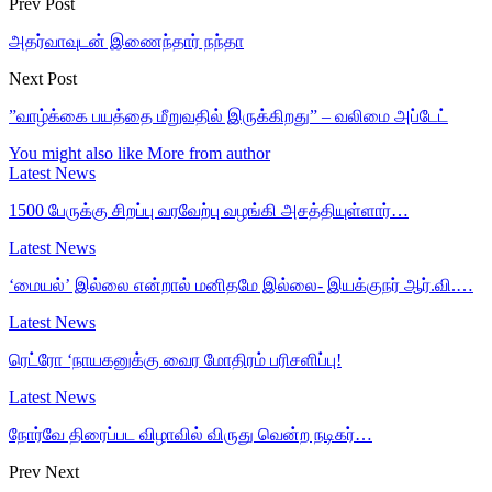
Prev Post
அதர்வாவுடன் இணைந்தார் நந்தா
Next Post
”வாழ்க்கை பயத்தை மீறுவதில் இருக்கிறது” – வலிமை அப்டேட்
You might also like
More from author
Latest News
1500 பேருக்கு சிறப்பு வரவேற்பு வழங்கி அசத்தியுள்ளார்…
Latest News
‘மையல்’ இல்லை என்றால் மனிதமே இல்லை- இயக்குநர் ஆர்.வி.…
Latest News
ரெட்ரோ ‘நாயகனுக்கு வைர மோதிரம் பரிசளிப்பு!
Latest News
நோர்வே திரைப்பட விழாவில் விருது வென்ற நடிகர்…
Prev
Next