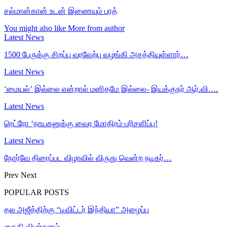
சல்மான்கான் உடன் இணையும் பரத்
You might also like
More from author
Latest News
1500 பேருக்கு சிறப்பு வரவேற்பு வழங்கி அசத்தியுள்ளார்…
Latest News
‘மையல்’ இல்லை என்றால் மனிதமே இல்லை- இயக்குநர் ஆர்.வி.…
Latest News
ரெட்ரோ ‘நாயகனுக்கு வைர மோதிரம் பரிசளிப்பு!
Latest News
நோர்வே திரைப்பட விழாவில் விருது வென்ற நடிகர்…
Prev
Next
POPULAR POSTS
தல அஜீத்திற்கு “டிவிட்டர் இந்தியா” அழைப்பு
கைதி விமர்சனம்