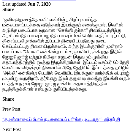
Last updated
Jun 7, 2020
Share
‘ஒளிவுதெவசத்தே களி’ என்கின்ற சிறப்பு வாய்ந்த
மலையாளப்படத்தை எடுத்தவர் இயக்குநர் சணல்குமார். இவரின்
அடுத்த படைப்பாக உருவான “செக்ஸி துர்கா” திரைப்படத்திற்கு
அரசியல் ரீதியாகவும் மத ரீதியாகவும் மிகப்பெரிய எதிர்ப்பு ஏற்பட்டு,
திரைப்படவிழாக்களில் இப்படம் திரையிடப்படுவது தடை
செய்யப்பட்டது நினைவிருக்கலாம். அந்த இயக்குநரின் மூன்றாம்
படைப்பாக ”சொள” என்கின்ற படம் உருவாகியிருக்கிறது. இதில்
ஜோஜூ ஜார்ஜ் மற்றும் நிமிஷா சஜயன் இருவரும் முக்கிய
கதாபாத்திரத்தில் நடித்து இருக்கிறார்கள். இப்படம் டிசம்பர் 6ம் தேதி
வெளியாகவிருக்கும் நிலையில் அதே தேதியில் இப்படத்தை தமிழில்
‘அல்லி’ என்கின்ற பெயரில் வெளியிட இயக்குநர் கார்த்திக் சுப்புராஜ்
முயன்று வருகிறார். தற்போது இவர் தனுஷை வைத்து இயக்கி வரும்
படத்தில் நடிகர் ஜோஜு ஜார்ஜ் முக்கிய கதாபாத்திரத்தில்
நடித்திருக்கிறார் என்பதும் குறிப்பிடத்தக்கது.
Share
Prev Post
“தமன்னாவைப் போல் நடிகையைப் பார்க்க முடியாது”- சுந்தர் சி
Next Post