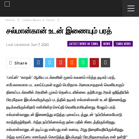
Home
Latest News in Tamil
சல்மான்கான் உடன் இணையும் பரத்
LATEST NEWS IN TAMIL
NEWS
TAMIL NEWS
Last Updated
Jun 7, 2020
Share
’பாய்ஸ்’ ‘காதல்’ ஆகிய படங்களின் மூலம் கவனம் ஈர்த்த நடிகர் பரத்,
சமீபகாலமாக பட வாய்ப்புகள் ஏதும் பெரிதாக அமையாததால் வெளியாகும்
திரைப்படங்களில் அவரின் முகம் தென்படவில்லை. தற்போது அவர் ஹிந்தியில்
பிரபுதேவா இயக்கவிருக்கும் படத்தில் நடிகர் சல்மான்கான் உடன் இணைந்து
நடிக்கவிருக்கிறார் என்கின்ற செய்தி வெளியாகியுள்ளது. மேலும் பரத்
சல்மான்கானுடன் இணைந்து எடுத்த புகைப்படத்துடன் ‘நம்பிக்கையோடு
காத்திருந்தேன். அந்த நம்பிக்கைக்கு நல்ல பதில் கிடைத்திருக்கிறது.
சல்மான்கானுடன் நடிப்பது என்பது என் கனவு. அது நிறைவேறியிருக்கிறது.
அந்த வாய்ப்பை எனக்குக் கொடுத்த இயக்குநர் பிரபுதேவாவுக்கு என் நன்றி”