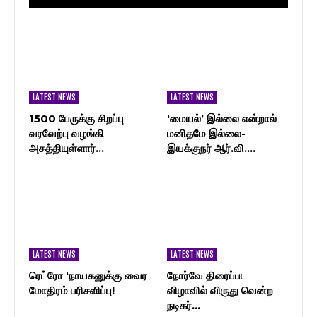
LATEST NEWS
LATEST NEWS
1500 பேருக்கு சிறப்பு
‘மையல்’ இல்லை என்றால்
வரவேற்பு வழங்கி
மனிதமே இல்லை-
அசத்தியுள்ளார்…
இயக்குநர் ஆர்.வி.…
LATEST NEWS
LATEST NEWS
ரெட்ரோ ‘நாயகனுக்கு வைர
நோர்வே திரைப்பட
மோதிரம் பரிசளிப்பு!
விழாவில் விருது வென்ற
நடிகர்…